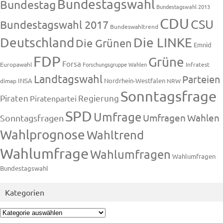
Bundestagswahl
Bundestag
Bundestagswahl 2013
CDU
CSU
Bundestagswahl 2017
Bundeswahltrend
Deutschland
Die LINKE
Die Grünen
Emnid
FDP
Grüne
Forsa
Europawahl
Forschungsgruppe Wahlen
Infratest
Landtagswahl
Parteien
INSA
Nordrhein-Westfalen
dimap
NRW
Sonntagsfrage
Piraten
Regierung
Piratenpartei
SPD
Umfrage
Umfragen
Wahlen
Sonntagsfragen
Wahlprognose
Wahltrend
Wahlumfrage
Wahlumfragen
Wahlumfragen
Bundestagswahl
Kategorien
Kategorien