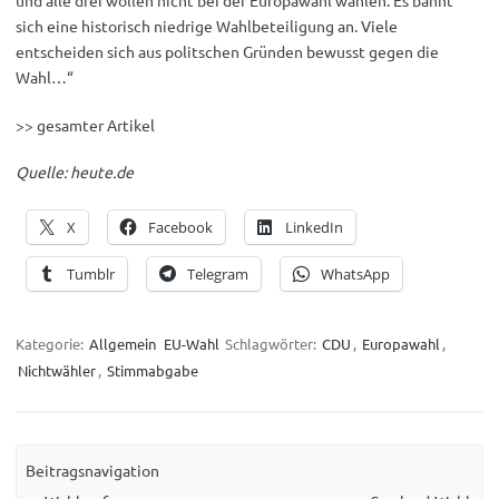
und alle drei wollen nicht bei der Europawahl wählen. Es bahnt
sich eine historisch niedrige Wahlbeteiligung an. Viele
entscheiden sich aus politschen Gründen bewusst gegen die
Wahl…“
>> gesamter Artikel
Quelle: heute.de
X
Facebook
LinkedIn
Tumblr
Telegram
WhatsApp
Kategorie:
Allgemein
EU-Wahl
Schlagwörter:
CDU
,
Europawahl
,
Nichtwähler
,
Stimmabgabe
Beitragsnavigation