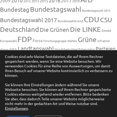
2016
2010
2009
2017
2015
2013
2019
2012
Bundestagswahl
Bundestag
Bundestagswahl 2013
CDU
CSU
Bundestagswahl 2017
Bundeswahltrend
Deutschland
Die LINKE
Die Grünen
Emnid
FDP
Grüne
Forsa
Europawahl
Forschungsgruppe Wahlen
Infratest
Landtagswahl
Parteien
INSA
Nordrhein-Westfalen
dimap
NRW
Sonntagsfrage
Cookies sind sehr kleine Textdateien, die auf Ihrem Rechner
Piraten
Regierung
Piratenpartei
gespeichert werden, wenn Sie eine Website besuchen. Wir
SPD
verwenden Cookies für eine Reihe von Auswertungen, um damit
Umfrage
Umfragen
Wahlen
Sonntagsfragen
Ihren Besuch auf unserer Website kontinuierlich zu verbessern zu
können.
Wahlprognose
Wahltrend
Sie können Ihre Einstellungen ändern während Sie unsere
Wahlumfrage
Wahlumfragen
Wahlumfragen
Webseite besuchen. Sie können auf Ihrem Rechner gespeicherte
Cookies ebenso weitgehend wieder entfernen. Bitte bedenken
Bundestagswahl
Sie aber, dass dadurch Teile unserer Website möglicherweise
nicht mehr in der gedachten Art und Weise nutzbar sind.
Kategorien
Einstellungen
.