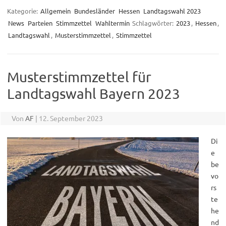
Kategorie:
Allgemein
Bundesländer
Hessen
Landtagswahl 2023
News
Parteien
Stimmzettel
Wahltermin
Schlagwörter:
2023
,
Hessen
,
Landtagswahl
,
Musterstimmzettel
,
Stimmzettel
Musterstimmzettel für
Landtagswahl Bayern 2023
Von
AF
|
12. September 2023
Di
e
be
vo
rs
te
he
nd