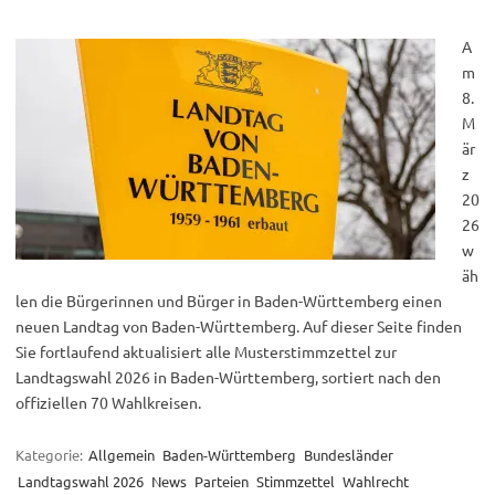
A
m
8.
M
är
z
20
26
w
äh
len die Bürgerinnen und Bürger in Baden-Württemberg einen
neuen Landtag von Baden-Württemberg. Auf dieser Seite finden
Sie fortlaufend aktualisiert alle Musterstimmzettel zur
Landtagswahl 2026 in Baden-Württemberg, sortiert nach den
offiziellen 70 Wahlkreisen.
Kategorie:
Allgemein
Baden-Württemberg
Bundesländer
Landtagswahl 2026
News
Parteien
Stimmzettel
Wahlrecht