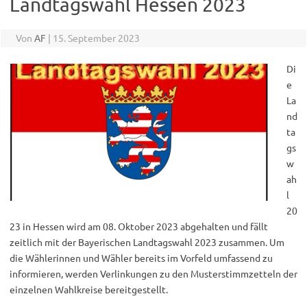
Landtagswahl Hessen 2023
Von
AF
|
15. September 2023
Di
e
La
nd
ta
gs
w
ah
l
20
23 in Hessen wird am 08. Oktober 2023 abgehalten und fällt
zeitlich mit der Bayerischen Landtagswahl 2023 zusammen. Um
die Wählerinnen und Wähler bereits im Vorfeld umfassend zu
informieren, werden Verlinkungen zu den Musterstimmzetteln der
einzelnen Wahlkreise bereitgestellt.