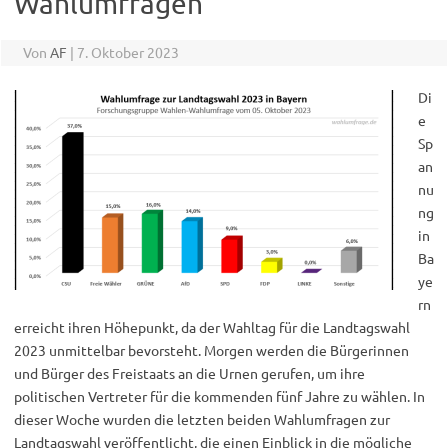
Wahlumfragen
Von
AF
|
7. Oktober 2023
Di
e
Sp
an
nu
ng
in
Ba
ye
rn
erreicht ihren Höhepunkt, da der Wahltag für die Landtagswahl
2023 unmittelbar bevorsteht. Morgen werden die Bürgerinnen
und Bürger des Freistaats an die Urnen gerufen, um ihre
politischen Vertreter für die kommenden fünf Jahre zu wählen. In
dieser Woche wurden die letzten beiden Wahlumfragen zur
Landtagswahl veröffentlicht, die einen Einblick in die mögliche