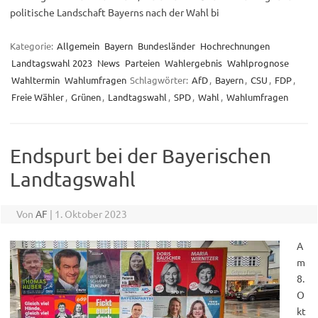
politische Landschaft Bayerns nach der Wahl bi
Kategorie:
Allgemein
Bayern
Bundesländer
Hochrechnungen
Landtagswahl 2023
News
Parteien
Wahlergebnis
Wahlprognose
Wahltermin
Wahlumfragen
Schlagwörter:
AfD
,
Bayern
,
CSU
,
FDP
,
Freie Wähler
,
Grünen
,
Landtagswahl
,
SPD
,
Wahl
,
Wahlumfragen
Endspurt bei der Bayerischen
Landtagswahl
Von
AF
|
1. Oktober 2023
A
m
8.
O
kt