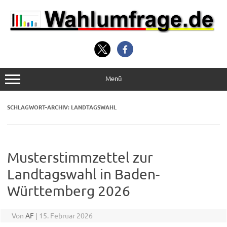
Zum
Inhalt
springen
Menü
SCHLAGWORT-ARCHIV:
LANDTAGSWAHL
Musterstimmzettel zur
Landtagswahl in Baden-
Württemberg 2026
Von
AF
|
15. Februar 2026