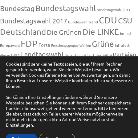
Bundestagswahl
Bundestag
Bundestagswahl 2013
CDU
CSU
Bundestagswahl 2017
Bundeswahltrend
Deutschland
Die LINKE
Die Grünen
Emnid
FDP
Grüne
Forsa
Europawahl
Forschungsgruppe Wahlen
Infratest
Landtagswahl
Parteien
INSA
Nordrhein-Westfalen
dimap
NRW
Sonntagsfrage
Cookies sind sehr kleine Textdateien, die auf Ihrem Rechner
Piraten
Regierung
Piratenpartei
gespeichert werden, wenn Sie eine Website besuchen. Wir
SPD
verwenden Cookies für eine Reihe von Auswertungen, um damit
Umfrage
Umfragen
Wahlen
Sonntagsfragen
Ihren Besuch auf unserer Website kontinuierlich zu verbessern zu
können.
Wahlprognose
Wahltrend
Sie können Ihre Einstellungen ändern während Sie unsere
Wahlumfrage
Wahlumfragen
Wahlumfragen
Webseite besuchen. Sie können auf Ihrem Rechner gespeicherte
Cookies ebenso weitgehend wieder entfernen. Bitte bedenken
Bundestagswahl
Sie aber, dass dadurch Teile unserer Website möglicherweise
nicht mehr in der gedachten Art und Weise nutzbar sind.
Kategorien
Einstellungen
.
Kategorien