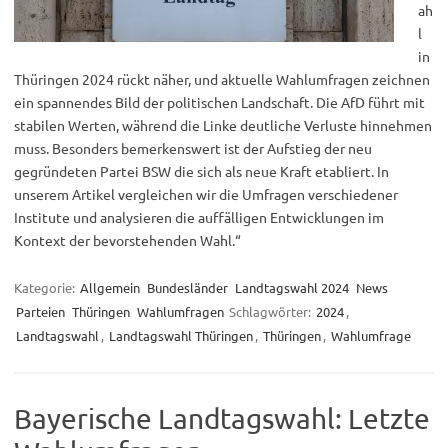
ah
l
in
Thüringen 2024 rückt näher, und aktuelle Wahlumfragen zeichnen
ein spannendes Bild der politischen Landschaft. Die AfD führt mit
stabilen Werten, während die Linke deutliche Verluste hinnehmen
muss. Besonders bemerkenswert ist der Aufstieg der neu
gegründeten Partei BSW die sich als neue Kraft etabliert. In
unserem Artikel vergleichen wir die Umfragen verschiedener
Institute und analysieren die auffälligen Entwicklungen im
Kontext der bevorstehenden Wahl.“
Kategorie:
Allgemein
Bundesländer
Landtagswahl 2024
News
Parteien
Thüringen
Wahlumfragen
Schlagwörter:
2024
,
Landtagswahl
,
Landtagswahl Thüringen
,
Thüringen
,
Wahlumfrage
Bayerische Landtagswahl: Letzte