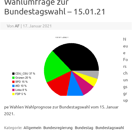
Wahlumfrage zur
Bundestagswahl – 15.01.21
Von
AF
|
17. Januar 2021
N
eu
e
Fo
rs
ch
un
gs
gr
up
pe Wahlen Wahlprognose zur Bundestagswahl vom 15. Januar
2021.
Kategorie:
Allgemein
Bundesregierung
Bundestag
Bundestagswahl