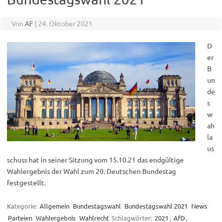
Von
AF
|
24. Oktober 2021
D
er
B
un
de
s
w
ah
la
us
schuss hat in seiner Sitzung vom 15.10.21 das endgültige
Wahlergebnis der Wahl zum 20. Deutschen Bundestag
festgestellt.
Kategorie:
Allgemein
Bundestagswahl
Bundestagswahl 2021
News
Parteien
Wahlergebnis
Wahlrecht
Schlagwörter:
2021
,
AfD
,