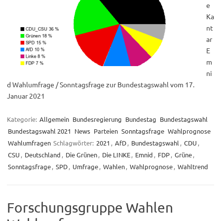
e
Ka
nt
ar
E
m
ni
d Wahlumfrage / Sonntagsfrage zur Bundestagswahl vom 17.
Januar 2021
Kategorie:
Allgemein
Bundesregierung
Bundestag
Bundestagswahl
Bundestagswahl 2021
News
Parteien
Sonntagsfrage
Wahlprognose
Wahlumfragen
Schlagwörter:
2021
,
AfD
,
Bundestagswahl
,
CDU
,
CSU
,
Deutschland
,
Die Grünen
,
Die LINKE
,
Emnid
,
FDP
,
Grüne
,
Sonntagsfrage
,
SPD
,
Umfrage
,
Wahlen
,
Wahlprognose
,
Wahltrend
Forschungsgruppe Wahlen