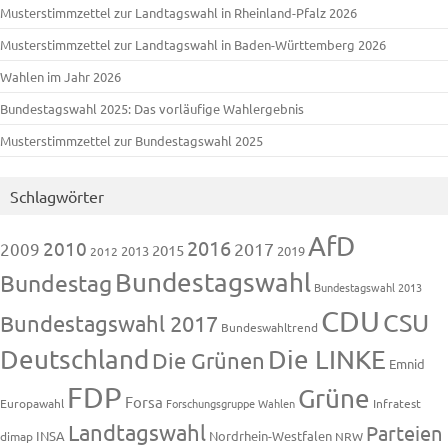
Musterstimmzettel zur Landtagswahl in Rheinland-Pfalz 2026
Musterstimmzettel zur Landtagswahl in Baden-Württemberg 2026
Wahlen im Jahr 2026
Bundestagswahl 2025: Das vorläufige Wahlergebnis
Musterstimmzettel zur Bundestagswahl 2025
Schlagwörter
AfD
2016
2010
2009
2017
2015
2013
2019
2012
Bundestagswahl
Bundestag
Bundestagswahl 2013
CDU
CSU
Bundestagswahl 2017
Bundeswahltrend
Deutschland
Die LINKE
Die Grünen
Emnid
FDP
Grüne
Forsa
Europawahl
Forschungsgruppe Wahlen
Infratest
Landtagswahl
Parteien
INSA
Nordrhein-Westfalen
dimap
NRW