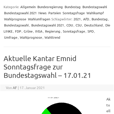
Kategorie:
Allgemein
Bundesregierung
Bundestag
Bundestagswahl
Bundestagswahl 2021
News
Parteien
Sonntagsfrage
Wahlkampf
Wahlprognose
Wahlumfragen
Schlagwörter:
2021
,
AfD
,
Bundestag
,
Bundestagswahl
,
Bundestagswahl 2021
,
CDU
,
CSU
,
Deutschland
,
Die
LINKE
,
FDP
,
Grüne
,
INSA
,
Regierung
,
Sonntagsfrage
,
SPD
,
Umfrage
,
Wahlprognose
,
Wahltrend
Aktuelle Kantar Emnid
Sonntagsfrage zur
Bundestagswahl – 17.01.21
Von
AF
|
17. Januar 2021
Ak
tu
ell