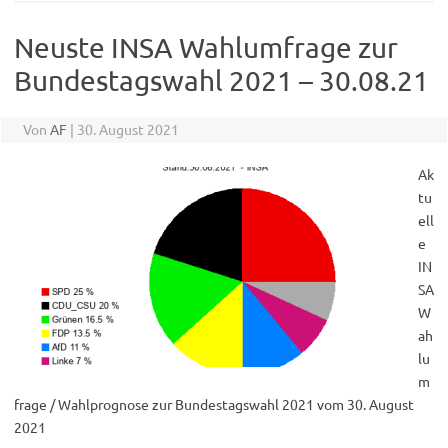
Neuste INSA Wahlumfrage zur
Bundestagswahl 2021 – 30.08.21
Von
AF
|
30. August 2021
Ak
tu
ell
e
IN
SA
W
ah
lu
m
frage / Wahlprognose zur Bundestagswahl 2021 vom 30. August
2021