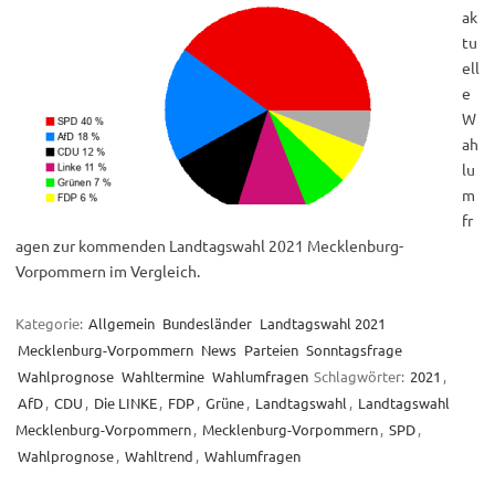
ak
tu
ell
e
W
ah
lu
m
fr
agen zur kommenden Landtagswahl 2021 Mecklenburg-
Vorpommern im Vergleich.
Kategorie:
Allgemein
Bundesländer
Landtagswahl 2021
Mecklenburg-Vorpommern
News
Parteien
Sonntagsfrage
Wahlprognose
Wahltermine
Wahlumfragen
Schlagwörter:
2021
,
AfD
,
CDU
,
Die LINKE
,
FDP
,
Grüne
,
Landtagswahl
,
Landtagswahl
Mecklenburg-Vorpommern
,
Mecklenburg-Vorpommern
,
SPD
,
Wahlprognose
,
Wahltrend
,
Wahlumfragen