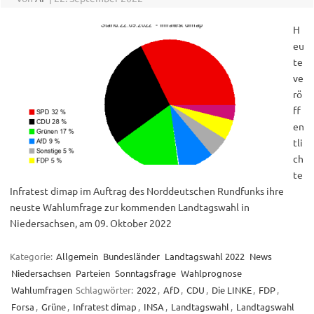
H
eu
te
ve
rö
ff
en
tli
ch
te
Infratest dimap im Auftrag des Norddeutschen Rundfunks ihre
neuste Wahlumfrage zur kommenden Landtagswahl in
Niedersachsen, am 09. Oktober 2022
Kategorie:
Allgemein
Bundesländer
Landtagswahl 2022
News
Niedersachsen
Parteien
Sonntagsfrage
Wahlprognose
Wahlumfragen
Schlagwörter:
2022
,
AfD
,
CDU
,
Die LINKE
,
FDP
,
Forsa
,
Grüne
,
Infratest dimap
,
INSA
,
Landtagswahl
,
Landtagswahl