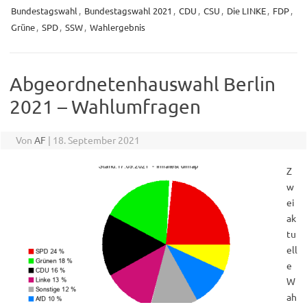
Bundestagswahl
,
Bundestagswahl 2021
,
CDU
,
CSU
,
Die LINKE
,
FDP
,
Grüne
,
SPD
,
SSW
,
Wahlergebnis
Abgeordnetenhauswahl Berlin
2021 – Wahlumfragen
Von
AF
|
18. September 2021
Z
w
ei
ak
tu
ell
e
W
ah