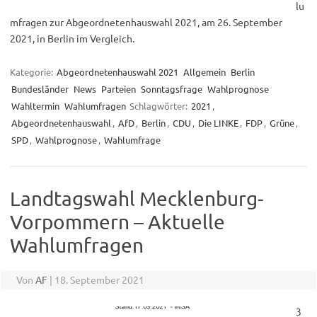
lu
mfragen zur Abgeordnetenhauswahl 2021, am 26. September
2021, in Berlin im Vergleich.
Kategorie:
Abgeordnetenhauswahl 2021
Allgemein
Berlin
Bundesländer
News
Parteien
Sonntagsfrage
Wahlprognose
Wahltermin
Wahlumfragen
Schlagwörter:
2021
,
Abgeordnetenhauswahl
,
AfD
,
Berlin
,
CDU
,
Die LINKE
,
FDP
,
Grüne
,
SPD
,
Wahlprognose
,
Wahlumfrage
Landtagswahl Mecklenburg-
Vorpommern – Aktuelle
Wahlumfragen
Von
AF
|
18. September 2021
3