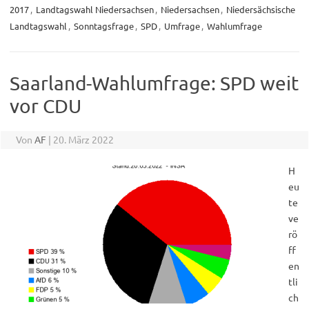
2017
,
Landtagswahl Niedersachsen
,
Niedersachsen
,
Niedersächsische
Landtagswahl
,
Sonntagsfrage
,
SPD
,
Umfrage
,
Wahlumfrage
Saarland-Wahlumfrage: SPD weit
vor CDU
Von
AF
|
20. März 2022
H
eu
te
ve
rö
ff
en
tli
ch