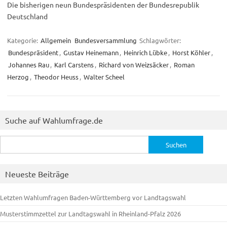
Die bisherigen neun Bundespräsidenten der Bundesrepublik
Deutschland
Kategorie:
Allgemein
Bundesversammlung
Schlagwörter:
Bundespräsident
,
Gustav Heinemann
,
Heinrich Lübke
,
Horst Köhler
,
Johannes Rau
,
Karl Carstens
,
Richard von Weizsäcker
,
Roman
Herzog
,
Theodor Heuss
,
Walter Scheel
Suche auf Wahlumfrage.de
Suchen
nach:
Neueste Beiträge
Letzten Wahlumfragen Baden-Württemberg vor Landtagswahl
Musterstimmzettel zur Landtagswahl in Rheinland-Pfalz 2026