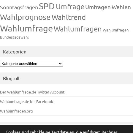
SPD
Umfrage
Umfragen
Wahlen
Sonntagsfragen
Wahlprognose
Wahltrend
Wahlumfrage
Wahlumfragen
Wahlumfragen
Bundestagswahl
Kategorien
Kategorien
Blogroll
Der Wahlumfrage.de Twitter Account
Wahlumfrage.de bei Facebook
Wahlumfragen.org
Meta
Cookies sind sehr kleine Textdateien, die auf Ihrem Rechner