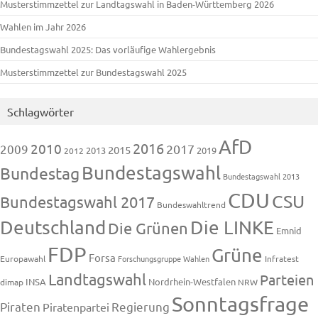
Musterstimmzettel zur Landtagswahl in Baden-Württemberg 2026
Wahlen im Jahr 2026
Bundestagswahl 2025: Das vorläufige Wahlergebnis
Musterstimmzettel zur Bundestagswahl 2025
Schlagwörter
AfD
2016
2010
2009
2017
2015
2013
2019
2012
Bundestagswahl
Bundestag
Bundestagswahl 2013
CDU
CSU
Bundestagswahl 2017
Bundeswahltrend
Deutschland
Die LINKE
Die Grünen
Emnid
FDP
Grüne
Forsa
Europawahl
Forschungsgruppe Wahlen
Infratest
Landtagswahl
Parteien
INSA
Nordrhein-Westfalen
dimap
NRW
Sonntagsfrage
Piraten
Regierung
Piratenpartei