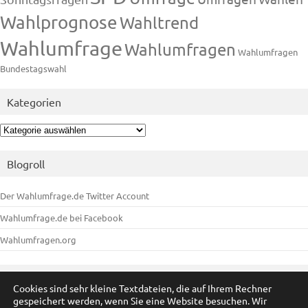
Wahlprognose
Wahltrend
Wahlumfrage
Wahlumfragen
Wahlumfragen
Bundestagswahl
Kategorien
Kategorien
Blogroll
Der Wahlumfrage.de Twitter Account
Wahlumfrage.de bei Facebook
Wahlumfragen.org
Meta
Cookies sind sehr kleine Textdateien, die auf Ihrem Rechner
gespeichert werden, wenn Sie eine Website besuchen. Wir