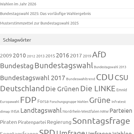
Wahlen im Jahr 2026
Bundestagswahl 2025: Das vorläufige Wahlergebnis
Musterstimmzettel zur Bundestagswahl 2025
Schlagwörter
AfD
2016
2010
2009
2017
2015
2013
2019
2012
Bundestagswahl
Bundestag
Bundestagswahl 2013
CDU
CSU
Bundestagswahl 2017
Bundeswahltrend
Deutschland
Die LINKE
Die Grünen
Emnid
FDP
Grüne
Forsa
Europawahl
Forschungsgruppe Wahlen
Infratest
Landtagswahl
Parteien
INSA
Nordrhein-Westfalen
dimap
NRW
Sonntagsfrage
Piraten
Regierung
Piratenpartei
SPD
Umfrage
Umfragen
Wahlen
Sonntagsfragen