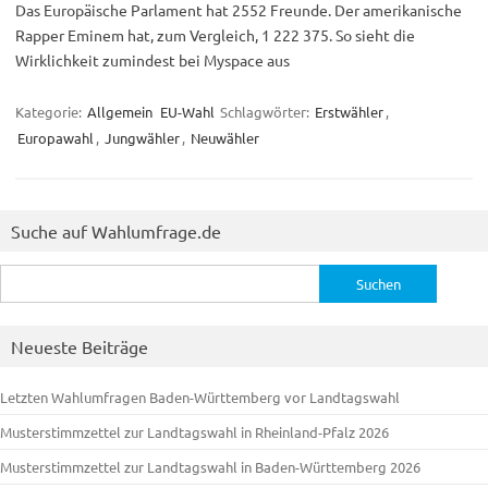
Das Europäische Parlament hat 2552 Freunde. Der amerikanische
Rapper Eminem hat, zum Vergleich, 1 222 375. So sieht die
Wirklichkeit zumindest bei Myspace aus
Kategorie:
Allgemein
EU-Wahl
Schlagwörter:
Erstwähler
,
Europawahl
,
Jungwähler
,
Neuwähler
Suche auf Wahlumfrage.de
Suchen
nach:
Neueste Beiträge
Letzten Wahlumfragen Baden-Württemberg vor Landtagswahl
Musterstimmzettel zur Landtagswahl in Rheinland-Pfalz 2026
Musterstimmzettel zur Landtagswahl in Baden-Württemberg 2026