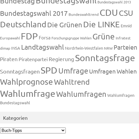
Bundestagswahl
Bundestag
Bundestagswahl 2013
CDU
CSU
Bundestagswahl 2017
Bundeswahltrend
Deutschland
Die LINKE
Die Grünen
Emnid
FDP
Grüne
Forsa
Europawahl
Forschungsgruppe Wahlen
Infratest
Landtagswahl
Parteien
INSA
Nordrhein-Westfalen
dimap
NRW
Sonntagsfrage
Piraten
Regierung
Piratenpartei
SPD
Umfrage
Umfragen
Wahlen
Sonntagsfragen
Wahlprognose
Wahltrend
Wahlumfrage
Wahlumfragen
Wahlumfragen
Bundestagswahl
Kategorien
Kategorien