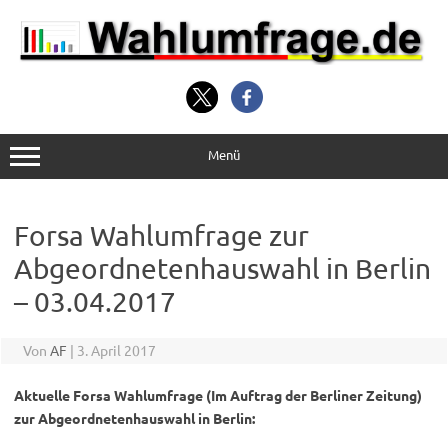
Zum
Inhalt
springen
Menü
Forsa Wahlumfrage zur
Abgeordnetenhauswahl in Berlin
– 03.04.2017
Von
AF
|
3. April 2017
Aktuelle Forsa Wahlumfrage (Im Auftrag der Berliner Zeitung)
zur Abgeordnetenhauswahl in Berlin: