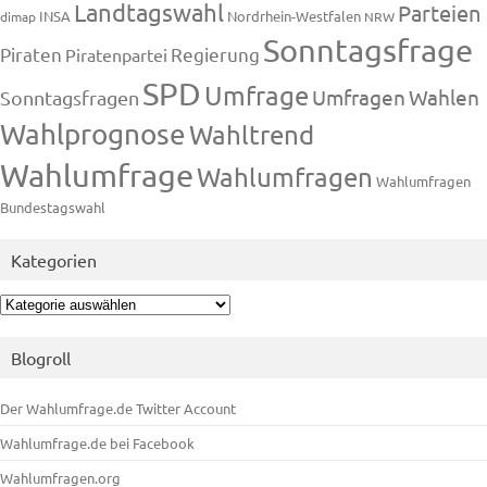
Landtagswahl
Parteien
INSA
Nordrhein-Westfalen
dimap
NRW
Sonntagsfrage
Piraten
Regierung
Piratenpartei
SPD
Umfrage
Umfragen
Wahlen
Sonntagsfragen
Wahlprognose
Wahltrend
Wahlumfrage
Wahlumfragen
Wahlumfragen
Bundestagswahl
Kategorien
Kategorien
Blogroll
Der Wahlumfrage.de Twitter Account
Wahlumfrage.de bei Facebook
Wahlumfragen.org