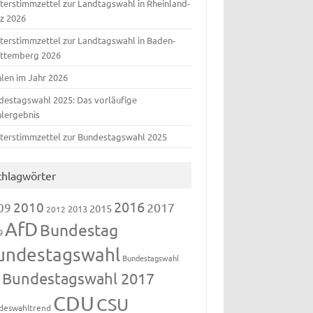
terstimmzettel zur Landtagswahl in Rheinland-
lz 2026
terstimmzettel zur Landtagswahl in Baden-
ttemberg 2026
len im Jahr 2026
destagswahl 2025: Das vorläufige
lergebnis
terstimmzettel zur Bundestagswahl 2025
chlagwörter
2016
2010
09
2017
2015
2013
2012
AfD
Bundestag
9
undestagswahl
Bundestagswahl
Bundestagswahl 2017
3
CDU
CSU
deswahltrend