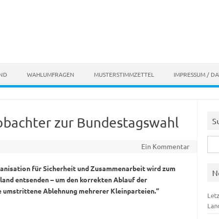
AND
WAHLUMFRAGEN
MUSTERSTIMMZETTEL
IMPRESSUM / D
obachter zur Bundestagswahl
S
Suc
Ein Kommentar
nach
ganisation für Sicherheit und Zusammenarbeit wird zum
N
and entsenden – um den korrekten Ablauf der
e umstrittene Ablehnung mehrerer Kleinparteien.“
Let
Lan