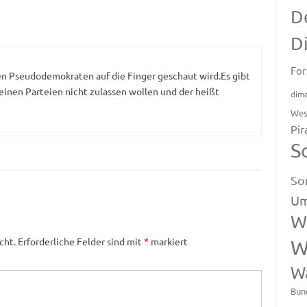
D
D
For
en Pseudodemokraten auf die Finger geschaut wird.Es gibt
einen Parteien nicht zulassen wollen und der heißt
dim
Wes
Pir
S
So
Um
W
cht.
Erforderliche Felder sind mit
*
markiert
W
W
Bun