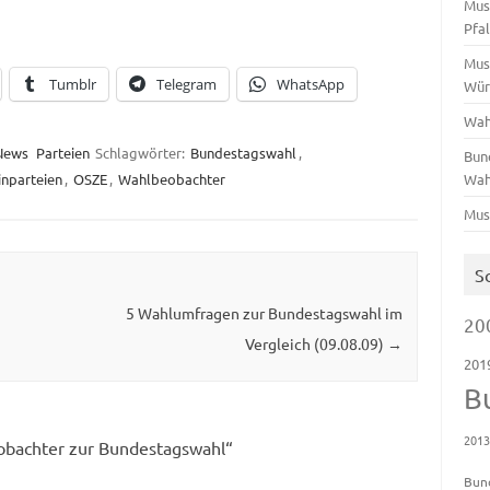
Mus
Pfa
Mus
Tumblr
Telegram
WhatsApp
Wür
Wah
News
Parteien
Schlagwörter:
Bundestagswahl
,
Bun
inparteien
,
OSZE
,
Wahlbeobachter
Wah
Mus
S
5 Wahlumfragen zur Bundestagswahl im
20
Vergleich (09.08.09)
→
201
B
201
obachter zur Bundestagswahl
“
Bun