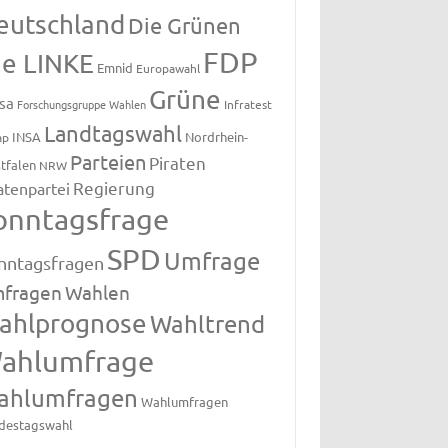
eutschland
Die Grünen
FDP
ie LINKE
Emnid
Europawahl
Grüne
sa
Forschungsgruppe Wahlen
Infratest
Landtagswahl
INSA
Nordrhein-
ap
Parteien
Piraten
tfalen
NRW
Regierung
atenpartei
onntagsfrage
SPD
Umfrage
nntagsfragen
fragen
Wahlen
ahlprognose
Wahltrend
ahlumfrage
ahlumfragen
Wahlumfragen
destagswahl