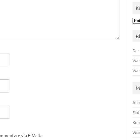
K
Kat
B
Der
Wah
Wah
M
Anm
Ein
Kom
Wor
mmentare via E-Mail.