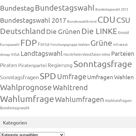
Bundestagswahl
Bundestag
Bundestagswahl 2013
CDU
CSU
Bundestagswahl 2017
Bundeswahltrend
Deutschland
Die LINKE
Die Grünen
Emnid
FDP
Grüne
Forsa
Europawahl
Forschungsgruppe Wahlen
Infratest
Landtagswahl
Parteien
INSA
Nordrhein-Westfalen
dimap
NRW
Sonntagsfrage
Piraten
Regierung
Piratenpartei
SPD
Umfrage
Umfragen
Wahlen
Sonntagsfragen
Wahlprognose
Wahltrend
Wahlumfrage
Wahlumfragen
Wahlumfragen
Bundestagswahl
Kategorien
Kategorien