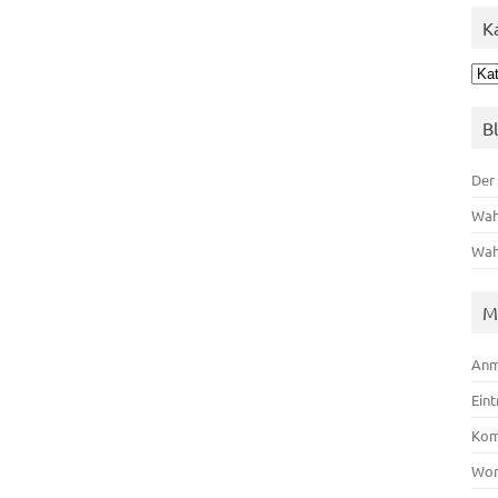
K
Kat
B
Der
Wah
Wah
M
Anm
Ein
Kom
Wor