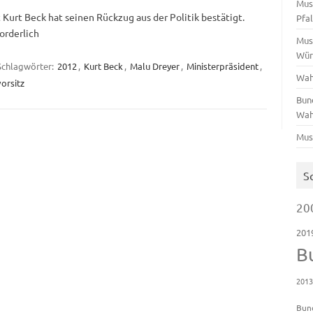
Mus
Kurt Beck hat seinen Rückzug aus der Politik bestätigt.
Pfa
orderlich
Mus
Wür
Schlagwörter:
2012
,
Kurt Beck
,
Malu Dreyer
,
Ministerpräsident
,
Wah
orsitz
Bun
Wah
Mus
S
20
201
B
201
Bun