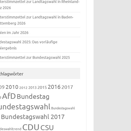
terstimmzettel zur Landtagswahl in Rheinland-
lz 2026
terstimmzettel zur Landtagswahl in Baden-
ttemberg 2026
len im Jahr 2026
destagswahl 2025: Das vorläufige
lergebnis
terstimmzettel zur Bundestagswahl 2025
chlagwörter
2016
2010
09
2017
2015
2013
2012
AfD
Bundestag
9
undestagswahl
Bundestagswahl
Bundestagswahl 2017
3
CDU
CSU
deswahltrend