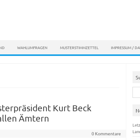
AND
WAHLUMFRAGEN
MUSTERSTIMMZETTEL
IMPRESSUM / D
S
Suc
nach
sterpräsident Kurt Beck
N
 allen Ämtern
Let
Lan
0 Kommentare