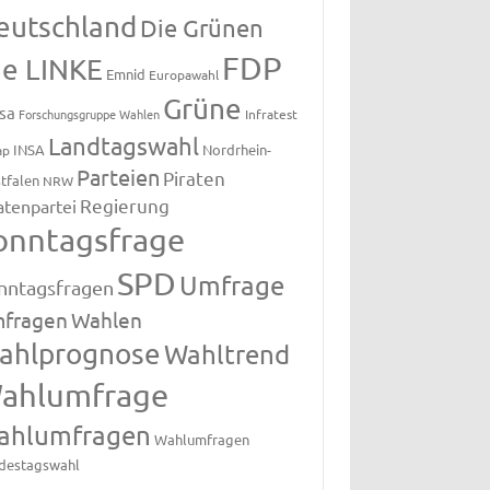
eutschland
Die Grünen
FDP
ie LINKE
Emnid
Europawahl
Grüne
sa
Forschungsgruppe Wahlen
Infratest
Landtagswahl
INSA
Nordrhein-
ap
Parteien
Piraten
tfalen
NRW
Regierung
atenpartei
onntagsfrage
SPD
Umfrage
nntagsfragen
fragen
Wahlen
ahlprognose
Wahltrend
ahlumfrage
ahlumfragen
Wahlumfragen
destagswahl