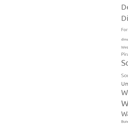
D
D
For
dim
Wes
Pir
S
So
Um
W
W
W
Bun