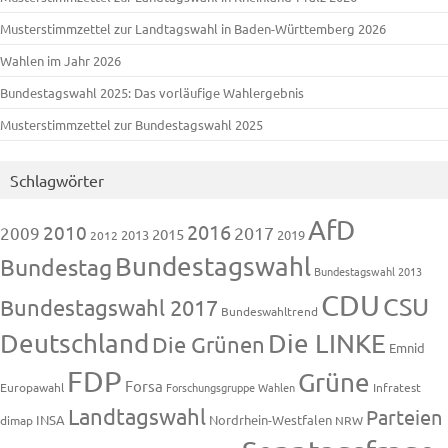
Musterstimmzettel zur Landtagswahl in Baden-Württemberg 2026
Wahlen im Jahr 2026
Bundestagswahl 2025: Das vorläufige Wahlergebnis
Musterstimmzettel zur Bundestagswahl 2025
Schlagwörter
AfD
2016
2010
2009
2017
2015
2013
2019
2012
Bundestagswahl
Bundestag
Bundestagswahl 2013
CDU
CSU
Bundestagswahl 2017
Bundeswahltrend
Deutschland
Die LINKE
Die Grünen
Emnid
FDP
Grüne
Forsa
Europawahl
Forschungsgruppe Wahlen
Infratest
Landtagswahl
Parteien
INSA
Nordrhein-Westfalen
dimap
NRW