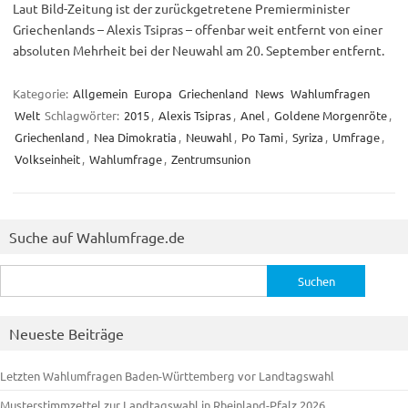
Laut Bild-Zeitung ist der zurückgetretene Premierminister
Griechenlands – Alexis Tsipras – offenbar weit entfernt von einer
absoluten Mehrheit bei der Neuwahl am 20. September entfernt.
Kategorie:
Allgemein
Europa
Griechenland
News
Wahlumfragen
Welt
Schlagwörter:
2015
,
Alexis Tsipras
,
Anel
,
Goldene Morgenröte
,
Griechenland
,
Nea Dimokratia
,
Neuwahl
,
Po Tami
,
Syriza
,
Umfrage
,
Volkseinheit
,
Wahlumfrage
,
Zentrumsunion
Suche auf Wahlumfrage.de
Suchen
nach:
Neueste Beiträge
Letzten Wahlumfragen Baden-Württemberg vor Landtagswahl
Musterstimmzettel zur Landtagswahl in Rheinland-Pfalz 2026