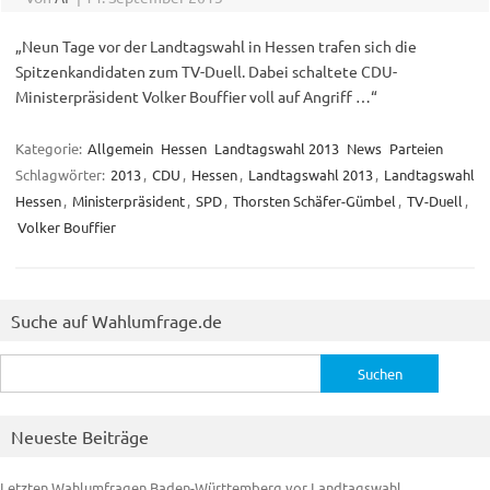
„Neun Tage vor der Landtagswahl in Hessen trafen sich die
Spitzenkandidaten zum TV-Duell. Dabei schaltete CDU-
Ministerpräsident Volker Bouffier voll auf Angriff …“
Kategorie:
Allgemein
Hessen
Landtagswahl 2013
News
Parteien
Schlagwörter:
2013
,
CDU
,
Hessen
,
Landtagswahl 2013
,
Landtagswahl
Hessen
,
Ministerpräsident
,
SPD
,
Thorsten Schäfer-Gümbel
,
TV-Duell
,
Volker Bouffier
Suche auf Wahlumfrage.de
Suchen
nach:
Neueste Beiträge
Letzten Wahlumfragen Baden-Württemberg vor Landtagswahl