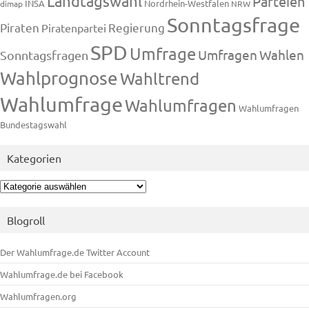
Landtagswahl
Parteien
INSA
Nordrhein-Westfalen
dimap
NRW
Sonntagsfrage
Piraten
Regierung
Piratenpartei
SPD
Umfrage
Umfragen
Wahlen
Sonntagsfragen
Wahlprognose
Wahltrend
Wahlumfrage
Wahlumfragen
Wahlumfragen
Bundestagswahl
Kategorien
Kategorien
Blogroll
Der Wahlumfrage.de Twitter Account
Wahlumfrage.de bei Facebook
Wahlumfragen.org