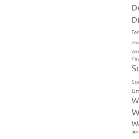
D
D
For
dim
Wes
Pir
S
So
Um
W
W
W
Bun