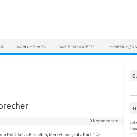
AND
WAHLUMFRAGEN
MUSTERSTIMMZETTEL
IMPRESSUM / D
S
Suc
nach
sprecher
N
0 Kommentare
Let
Lan
n Politiker: z.B. Stoiber, Merkel und „kotz Koch“ 😉