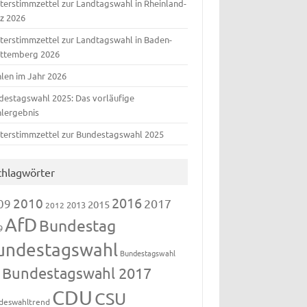
terstimmzettel zur Landtagswahl in Rheinland-
lz 2026
terstimmzettel zur Landtagswahl in Baden-
ttemberg 2026
len im Jahr 2026
destagswahl 2025: Das vorläufige
lergebnis
terstimmzettel zur Bundestagswahl 2025
chlagwörter
2016
2010
09
2017
2015
2013
2012
AfD
Bundestag
9
undestagswahl
Bundestagswahl
Bundestagswahl 2017
3
CDU
CSU
deswahltrend