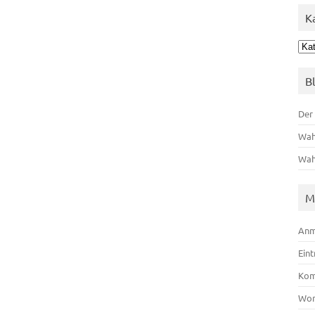
K
Kat
B
Der
Wah
Wah
M
Anm
Ein
Kom
Wor