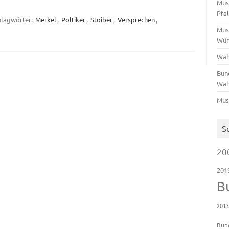
Mus
Pfa
hlagwörter:
Merkel
,
Poltiker
,
Stoiber
,
Versprechen
,
Mus
Wür
Wah
Bun
Wah
Mus
S
20
201
B
201
Bun