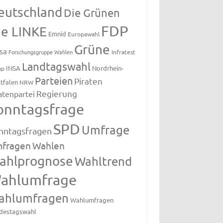
eutschland
Die Grünen
FDP
ie LINKE
Emnid
Europawahl
Grüne
sa
Forschungsgruppe Wahlen
Infratest
Landtagswahl
INSA
Nordrhein-
ap
Parteien
Piraten
tfalen
NRW
Regierung
atenpartei
onntagsfrage
SPD
Umfrage
nntagsfragen
fragen
Wahlen
ahlprognose
Wahltrend
ahlumfrage
ahlumfragen
Wahlumfragen
destagswahl