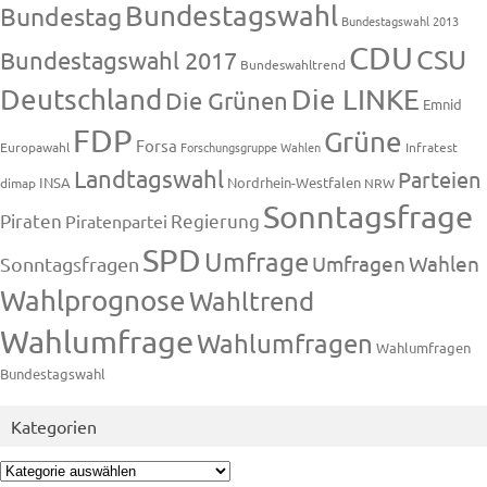
Bundestagswahl
Bundestag
Bundestagswahl 2013
CDU
CSU
Bundestagswahl 2017
Bundeswahltrend
Deutschland
Die LINKE
Die Grünen
Emnid
FDP
Grüne
Forsa
Europawahl
Forschungsgruppe Wahlen
Infratest
Landtagswahl
Parteien
INSA
Nordrhein-Westfalen
dimap
NRW
Sonntagsfrage
Piraten
Regierung
Piratenpartei
SPD
Umfrage
Umfragen
Wahlen
Sonntagsfragen
Wahlprognose
Wahltrend
Wahlumfrage
Wahlumfragen
Wahlumfragen
Bundestagswahl
Kategorien
Kategorien