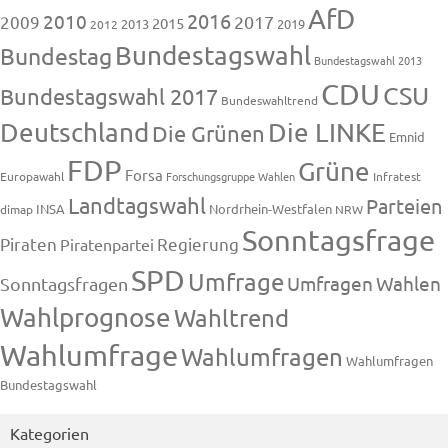
AfD
2016
2010
2009
2017
2015
2013
2019
2012
Bundestagswahl
Bundestag
Bundestagswahl 2013
CDU
CSU
Bundestagswahl 2017
Bundeswahltrend
Deutschland
Die LINKE
Die Grünen
Emnid
FDP
Grüne
Forsa
Europawahl
Forschungsgruppe Wahlen
Infratest
Landtagswahl
Parteien
INSA
Nordrhein-Westfalen
dimap
NRW
Sonntagsfrage
Piraten
Regierung
Piratenpartei
SPD
Umfrage
Umfragen
Wahlen
Sonntagsfragen
Wahlprognose
Wahltrend
Wahlumfrage
Wahlumfragen
Wahlumfragen
Bundestagswahl
Kategorien