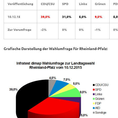
Veröffentlichung
CDU/CSU
SPD
Linke
Grünen
FD
10.12.15
39,0%
31,0%
5,0%
9,0%
5,
Zur Vorumfrage
-2%
0%
0%
-1%
0%
Grafische Darstellung der Wahlumfrage für Rheinland-Pfalz: