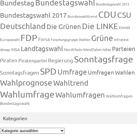
Bundestagswahl
Bundestag
Bundestagswahl 2013
CDU
CSU
Bundestagswahl 2017
Bundeswahltrend
Deutschland
Die LINKE
Die Grünen
Emnid
FDP
Grüne
Forsa
Europawahl
Forschungsgruppe Wahlen
Infratest
Landtagswahl
Parteien
INSA
Nordrhein-Westfalen
dimap
NRW
Sonntagsfrage
Piraten
Regierung
Piratenpartei
SPD
Umfrage
Umfragen
Wahlen
Sonntagsfragen
Wahlprognose
Wahltrend
Wahlumfrage
Wahlumfragen
Wahlumfragen
Bundestagswahl
Kategorien
Kategorien