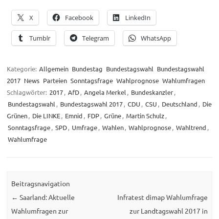
X
Facebook
LinkedIn
Tumblr
Telegram
WhatsApp
Kategorie:
Allgemein
Bundestag
Bundestagswahl
Bundestagswahl
2017
News
Parteien
Sonntagsfrage
Wahlprognose
Wahlumfragen
Schlagwörter:
2017
,
AfD
,
Angela Merkel
,
Bundeskanzler
,
Bundestagswahl
,
Bundestagswahl 2017
,
CDU
,
CSU
,
Deutschland
,
Die
Grünen
,
Die LINKE
,
Emnid
,
FDP
,
Grüne
,
Martin Schulz
,
Sonntagsfrage
,
SPD
,
Umfrage
,
Wahlen
,
Wahlprognose
,
Wahltrend
,
Wahlumfrage
Beitragsnavigation
←
Saarland: Aktuelle
Infratest dimap Wahlumfrage
Wahlumfragen zur
zur Landtagswahl 2017 in