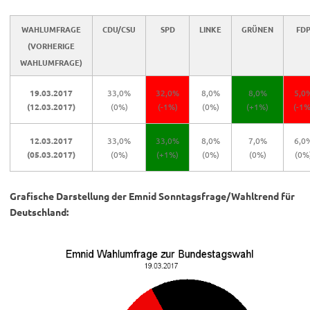
WAHLUMFRAGE
CDU/CSU
SPD
LINKE
GRÜNEN
FD
(VORHERIGE
WAHLUMFRAGE)
19.03.2017
33,0%
32,0%
8,0%
8,0%
5,0
(12.03.2017)
(0%)
(-1%)
(0%)
(+1%)
(-1%
12.03.2017
33,0%
33,0%
8,0%
7,0%
6,0
(05.03.2017)
(0%)
(+1%)
(0%)
(0%)
(0%
Grafische Darstellung der Emnid Sonntagsfrage/Wahltrend für
Deutschland: