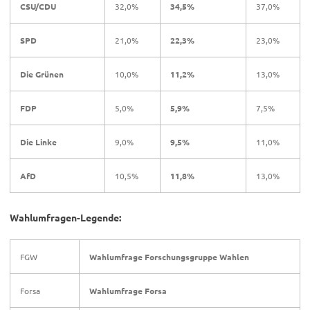
CSU/CDU
32,0%
34,5%
37,0%
SPD
21,0%
22,3%
23,0%
Die Grünen
10,0%
11,2%
13,0%
FDP
5,0%
5,9%
7,5%
Die Linke
9,0%
9,5%
11,0%
AfD
10,5%
11,8%
13,0%
Wahlumfragen-Legende:
FGW
Wahlumfrage Forschungsgruppe Wahlen
Forsa
Wahlumfrage Forsa