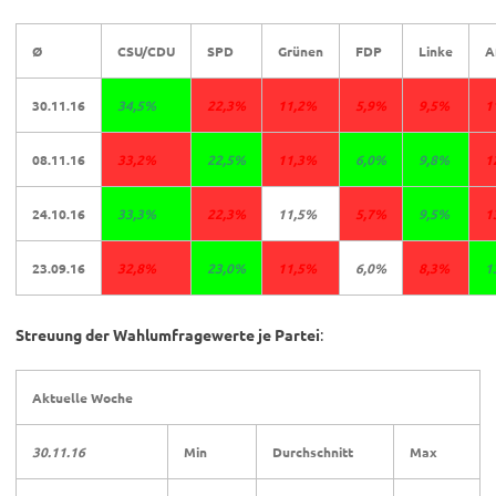
Ø
CSU/CDU
SPD
Grünen
FDP
Linke
A
30.11.16
34,5%
22,3%
11,2%
5,9%
9,5%
1
08.11.16
33,2%
22,5%
11,3%
6,0%
9,8%
1
24.10.16
33,3%
22,3%
11,5%
5,7%
9,5%
1
23.09.16
32,8%
23,0%
11,5%
6,0%
8,3%
1
Streuung der Wahlumfragewerte je Partei
:
Aktuelle Woche
30.11.16
Min
Durchschnitt
Max