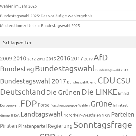
Wahlen im Jahr 2026
Bundestagswahl 2025: Das vorläufige Wahlergebnis
Musterstimmzettel zur Bundestagswahl 2025
Schlagwörter
AfD
2016
2010
2009
2017
2015
2013
2019
2012
Bundestagswahl
Bundestag
Bundestagswahl 2013
CDU
CSU
Bundestagswahl 2017
Bundeswahltrend
Deutschland
Die LINKE
Die Grünen
Emnid
FDP
Grüne
Forsa
Europawahl
Forschungsgruppe Wahlen
Infratest
Landtagswahl
Parteien
INSA
Nordrhein-Westfalen
dimap
NRW
Sonntagsfrage
Piraten
Regierung
Piratenpartei