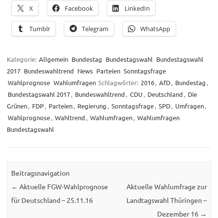
X
Facebook
LinkedIn
Tumblr
Telegram
WhatsApp
Kategorie:
Allgemein
Bundestag
Bundestagswahl
Bundestagswahl
2017
Bundeswahltrend
News
Parteien
Sonntagsfrage
Wahlprognose
Wahlumfragen
Schlagwörter:
2016
,
AfD
,
Bundestag
,
Bundestagswahl 2017
,
Bundeswahltrend
,
CDU
,
Deutschland
,
Die
Grünen
,
FDP
,
Parteien
,
Regierung
,
Sonntagsfrage
,
SPD
,
Umfragen
,
Wahlprognose
,
Wahltrend
,
Wahlumfragen
,
Wahlumfragen
Bundestagswahl
Beitragsnavigation
←
Aktuelle FGW-Wahlprognose
Aktuelle Wahlumfrage zur
für Deutschland – 25.11.16
Landtagswahl Thüringen –
Dezember 16
→