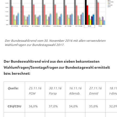
Der Bundeswahltrend vom 30. November 2016 mit allen verwendeten
Wahlumfragen zur Bundestagswahl 2017.
Der Bundeswahltrend wird aus den sieben bekanntesten
Wahlumfragen/Sonntagsfragen zur Bundestagswahl ermittelt
bzw. berechnet:
Quelle:
25.11.16
30.11.16
16.11.16
27.11.16
18.11
FGW
Forsa
Allensb.
Emnid
I-dim
CSU/CDU
36,0%
37,0%
34,0%
35,0%
32,0