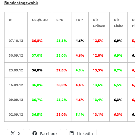
Bundestagswahl:
Ø
CSU/CDU
SPD
FDP
Die
Die
D
Grünen
Linke
P
07.10.12
36,8%
28,8%
4,6%
12,5%
6,9%
5
30.09.12
37,0%
28,0%
4,6%
12,8%
6,9%
6
23.09.12
36,8%
27,8%
4,8%
13,3%
6,7%
6
16.09.12
36,8%
28,0%
4,4%
13,6%
6,5%
6
09.09.12
36,7%
28,2%
4,6%
13,4%
6,3%
6
02.09.12
36,5%
28,0%
5,1%
13,1%
6,3%
6
X
Facebook
LinkedIn