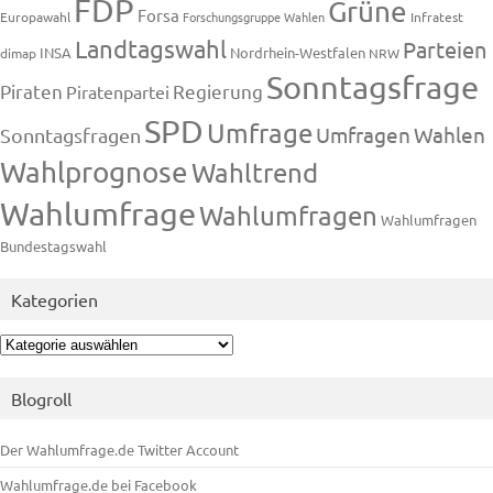
FDP
Grüne
Forsa
Europawahl
Forschungsgruppe Wahlen
Infratest
Landtagswahl
Parteien
INSA
Nordrhein-Westfalen
dimap
NRW
Sonntagsfrage
Piraten
Regierung
Piratenpartei
SPD
Umfrage
Umfragen
Wahlen
Sonntagsfragen
Wahlprognose
Wahltrend
Wahlumfrage
Wahlumfragen
Wahlumfragen
Bundestagswahl
Kategorien
Kategorien
Blogroll
Der Wahlumfrage.de Twitter Account
Wahlumfrage.de bei Facebook