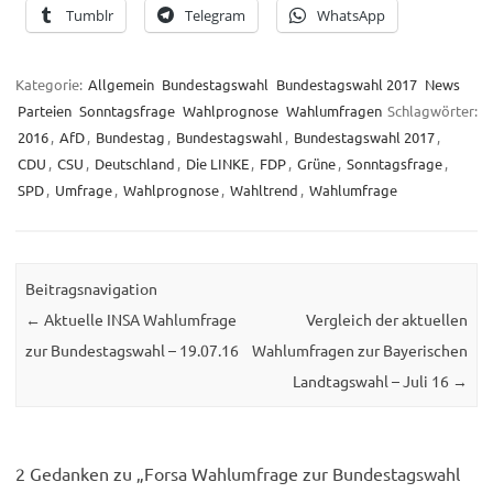
Tumblr
Telegram
WhatsApp
Kategorie:
Allgemein
Bundestagswahl
Bundestagswahl 2017
News
Parteien
Sonntagsfrage
Wahlprognose
Wahlumfragen
Schlagwörter:
2016
,
AfD
,
Bundestag
,
Bundestagswahl
,
Bundestagswahl 2017
,
CDU
,
CSU
,
Deutschland
,
Die LINKE
,
FDP
,
Grüne
,
Sonntagsfrage
,
SPD
,
Umfrage
,
Wahlprognose
,
Wahltrend
,
Wahlumfrage
Beitragsnavigation
←
Aktuelle INSA Wahlumfrage
Vergleich der aktuellen
zur Bundestagswahl – 19.07.16
Wahlumfragen zur Bayerischen
Landtagswahl – Juli 16
→
2 Gedanken zu „
Forsa Wahlumfrage zur Bundestagswahl