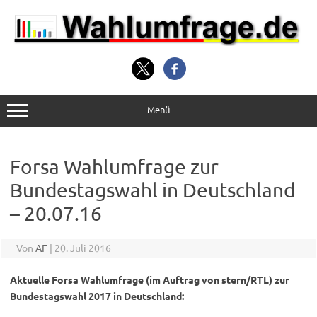
Zum
Inhalt
springen
Menü
Forsa Wahlumfrage zur
Bundestagswahl in Deutschland
– 20.07.16
Von
AF
|
20. Juli 2016
Aktuelle Forsa Wahlumfrage (im Auftrag von stern/RTL) zur
Bundestagswahl 2017 in Deutschland: