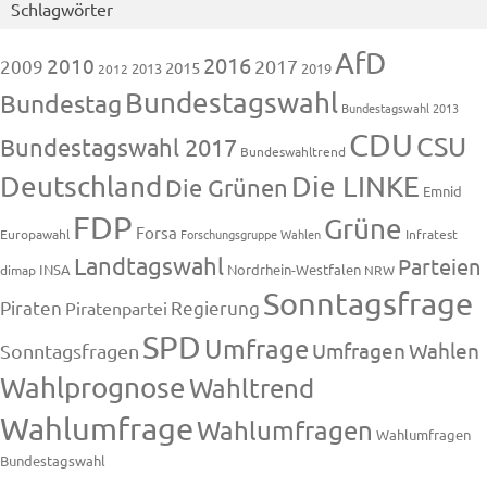
Schlagwörter
AfD
2016
2010
2009
2017
2015
2013
2019
2012
Bundestagswahl
Bundestag
Bundestagswahl 2013
CDU
CSU
Bundestagswahl 2017
Bundeswahltrend
Deutschland
Die LINKE
Die Grünen
Emnid
FDP
Grüne
Forsa
Europawahl
Forschungsgruppe Wahlen
Infratest
Landtagswahl
Parteien
INSA
Nordrhein-Westfalen
dimap
NRW
Sonntagsfrage
Piraten
Regierung
Piratenpartei
SPD
Umfrage
Umfragen
Wahlen
Sonntagsfragen
Wahlprognose
Wahltrend
Wahlumfrage
Wahlumfragen
Wahlumfragen
Bundestagswahl