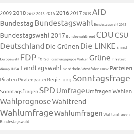
AfD
2016
2010
2009
2017
2015
2013
2019
2012
Bundestagswahl
Bundestag
Bundestagswahl 2013
CDU
CSU
Bundestagswahl 2017
Bundeswahltrend
Deutschland
Die LINKE
Die Grünen
Emnid
FDP
Grüne
Forsa
Europawahl
Forschungsgruppe Wahlen
Infratest
Landtagswahl
Parteien
INSA
Nordrhein-Westfalen
dimap
NRW
Sonntagsfrage
Piraten
Regierung
Piratenpartei
SPD
Umfrage
Umfragen
Wahlen
Sonntagsfragen
Wahlprognose
Wahltrend
Wahlumfrage
Wahlumfragen
Wahlumfragen
Bundestagswahl