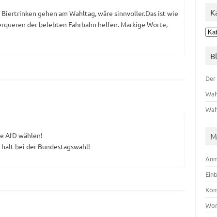
K
Biertrinken gehen am Wahltag, wäre sinnvoller.Das ist wie
erqueren der belebten Fahrbahn helfen. Markige Worte,
Kat
B
Der
Wah
Wah
ie AfD wählen!
M
ie halt bei der Bundestagswahl!
Anm
Ein
Kom
Wor