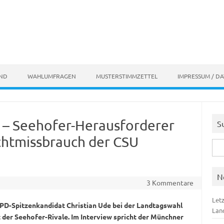
AND
WAHLUMFRAGEN
MUSTERSTIMMZETTEL
IMPRESSUM / D
 – Seehofer-Herausforderer
S
achtmissbrauch der CSU
Suc
nach
N
3 Kommentare
Let
PD-Spitzenkandidat Christian Ude bei der Landtagswahl
Lan
 der Seehofer-Rivale. Im Interview spricht der Münchner