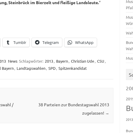
Mus
ng, Steinbrück im Bierzelt und fleißige Landsleute.
“
Pfa
Mus
Wür
Wah
Tumblr
Telegram
WhatsApp
Bun
Wah
Mus
013
News
Schlagwörter:
2013
,
Bayern
,
Christian Ude
,
CSU
,
 Bayern
,
Landtagswahlen
,
SPD
,
Spitzenkandidat
S
20
201
swahl /
38 Parteien zur Bundestagswahl 2013
B
zugelassen!
→
201
Bun