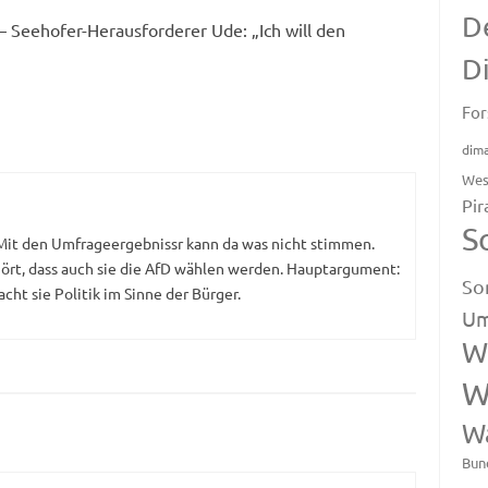
D
 Seehofer-Herausforderer Ude: „Ich will den
D
For
dim
Wes
Pir
S
. Mit den Umfrageergebnissr kann da was nicht stimmen.
ört, dass auch sie die AfD wählen werden. Hauptargument:
So
t sie Politik im Sinne der Bürger.
Um
W
W
W
Bun