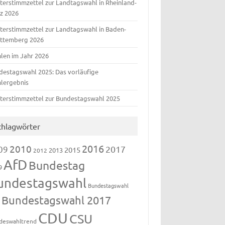
terstimmzettel zur Landtagswahl in Rheinland-
lz 2026
terstimmzettel zur Landtagswahl in Baden-
ttemberg 2026
len im Jahr 2026
destagswahl 2025: Das vorläufige
lergebnis
terstimmzettel zur Bundestagswahl 2025
chlagwörter
2016
2010
09
2017
2015
2013
2012
AfD
Bundestag
9
undestagswahl
Bundestagswahl
Bundestagswahl 2017
3
CDU
CSU
deswahltrend