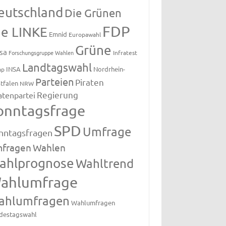
eutschland
Die Grünen
FDP
ie LINKE
Emnid
Europawahl
Grüne
sa
Forschungsgruppe Wahlen
Infratest
Landtagswahl
INSA
Nordrhein-
ap
Parteien
Piraten
tfalen
NRW
Regierung
atenpartei
onntagsfrage
SPD
Umfrage
nntagsfragen
fragen
Wahlen
ahlprognose
Wahltrend
ahlumfrage
ahlumfragen
Wahlumfragen
destagswahl