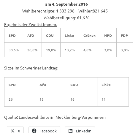
am 4. September 2016
Wahlberechtigte: 1 333 298 – Wähler:821 645 –
Wahlbeteiligung: 61,6 %
Ergebnis der Zweitstimmen:
SPD
AfD
CDU
Linke
Grünen
NPD
FDP
30,6%
20,8%
19,0%
13,2%
4,8%
3,0%
3,0%
Sitze im Schweriner Landtag:
SPD
AfD
CDU
Linke
26
18
16
11
Quelle: Landeswahlleiterin Mecklenburg-Vorpommern
X
Facebook
LinkedIn