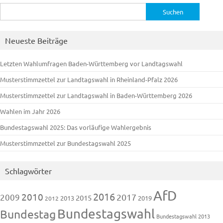
Suchen
nach:
Neueste Beiträge
Letzten Wahlumfragen Baden-Württemberg vor Landtagswahl
Musterstimmzettel zur Landtagswahl in Rheinland-Pfalz 2026
Musterstimmzettel zur Landtagswahl in Baden-Württemberg 2026
Wahlen im Jahr 2026
Bundestagswahl 2025: Das vorläufige Wahlergebnis
Musterstimmzettel zur Bundestagswahl 2025
Schlagwörter
AfD
2016
2010
2009
2017
2015
2013
2019
2012
Bundestagswahl
Bundestag
Bundestagswahl 2013