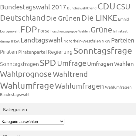
CDU
CSU
Bundestagswahl 2017
Bundeswahltrend
Deutschland
Die LINKE
Die Grünen
Emnid
FDP
Grüne
Forsa
Europawahl
Forschungsgruppe Wahlen
Infratest
Landtagswahl
Parteien
INSA
Nordrhein-Westfalen
dimap
NRW
Sonntagsfrage
Piraten
Regierung
Piratenpartei
SPD
Umfrage
Umfragen
Wahlen
Sonntagsfragen
Wahlprognose
Wahltrend
Wahlumfrage
Wahlumfragen
Wahlumfragen
Bundestagswahl
Kategorien
Kategorien