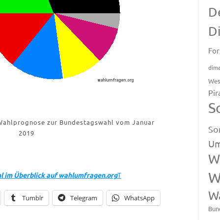
D
D
For
dim
Wes
Pir
S
Wahlprognose zur Bundestagswahl vom Januar
So
2019
Um
W
W
 im Überblick auf wahlumfragen.org
T
W
Tumblr
Telegram
WhatsApp
Bun