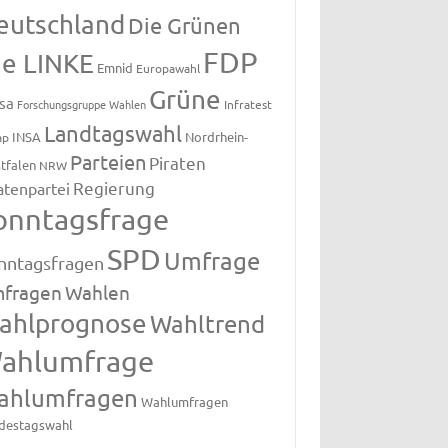
eutschland
Die Grünen
FDP
ie LINKE
Emnid
Europawahl
Grüne
sa
Forschungsgruppe Wahlen
Infratest
Landtagswahl
INSA
Nordrhein-
ap
Parteien
Piraten
tfalen
NRW
Regierung
atenpartei
onntagsfrage
SPD
Umfrage
nntagsfragen
fragen
Wahlen
ahlprognose
Wahltrend
ahlumfrage
ahlumfragen
Wahlumfragen
destagswahl