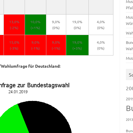
Mus
Pfa
Mus
13,0%
10,0%
9,0%
19,0%
4,0%
Wür
(-2%)
(+1%)
(0%)
(0%)
(0%)
Wah
15,0%
9,0%
9,0%
19,0%
4,0%
Bun
(-3%)
(-1%)
(-1%)
(+3%)
(0%)
Wah
Mus
/Wahlumfrage für Deutschland:
S
20
201
B
201
Bun