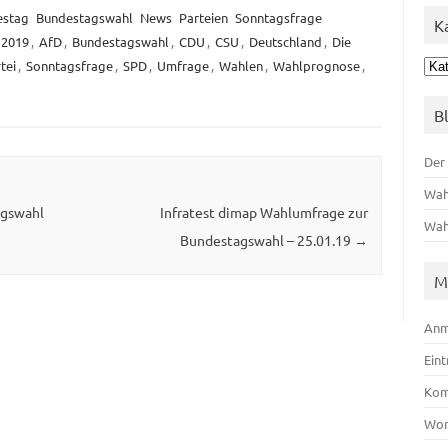
estag
Bundestagswahl
News
Parteien
Sonntagsfrage
K
2019
,
AfD
,
Bundestagswahl
,
CDU
,
CSU
,
Deutschland
,
Die
Kat
tei
,
Sonntagsfrage
,
SPD
,
Umfrage
,
Wahlen
,
Wahlprognose
,
B
Der
Wah
agswahl
Infratest dimap Wahlumfrage zur
Wah
Bundestagswahl – 25.01.19
→
M
Anm
Ein
Kom
Wor