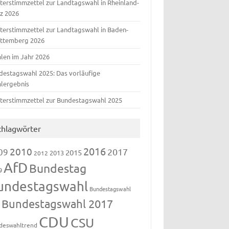
terstimmzettel zur Landtagswahl in Rheinland-
lz 2026
terstimmzettel zur Landtagswahl in Baden-
ttemberg 2026
len im Jahr 2026
destagswahl 2025: Das vorläufige
lergebnis
terstimmzettel zur Bundestagswahl 2025
chlagwörter
2016
2010
09
2017
2015
2013
2012
AfD
Bundestag
9
undestagswahl
Bundestagswahl
Bundestagswahl 2017
3
CDU
CSU
deswahltrend