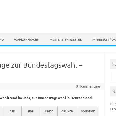
AND
WAHLUMFRAGEN
MUSTERSTIMMZETTEL
IMPRESSUM / D
ge zur Bundestagswahl –
S
Suc
nach
0 Kommentare
N
ahltrend im Jahr, zur Bundestagswahl in Deutschland:
Let
Lan
AFD
FDP
LINKE
GRÜNEN
SONSTIGE