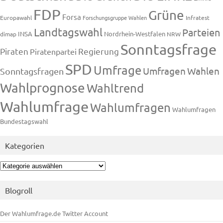
FDP
Grüne
Forsa
Europawahl
Forschungsgruppe Wahlen
Infratest
Landtagswahl
Parteien
INSA
Nordrhein-Westfalen
dimap
NRW
Sonntagsfrage
Piraten
Regierung
Piratenpartei
SPD
Umfrage
Umfragen
Wahlen
Sonntagsfragen
Wahlprognose
Wahltrend
Wahlumfrage
Wahlumfragen
Wahlumfragen
Bundestagswahl
Kategorien
Kategorien
Blogroll
Der Wahlumfrage.de Twitter Account