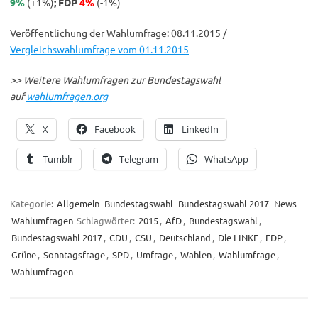
9%
(+1%)
; FDP
4%
(-1%)
Veröffentlichung der Wahlumfrage: 08.11.2015 /
Vergleichswahlumfrage vom 01.11.2015
>> Weitere Wahlumfragen zur Bundestagswahl
auf
wahlumfragen.org
X
Facebook
LinkedIn
Tumblr
Telegram
WhatsApp
Kategorie:
Allgemein
Bundestagswahl
Bundestagswahl 2017
News
Wahlumfragen
Schlagwörter:
2015
,
AfD
,
Bundestagswahl
,
Bundestagswahl 2017
,
CDU
,
CSU
,
Deutschland
,
Die LINKE
,
FDP
,
Grüne
,
Sonntagsfrage
,
SPD
,
Umfrage
,
Wahlen
,
Wahlumfrage
,
Wahlumfragen