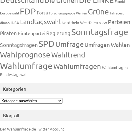
Deutschland
Die LINKE
Die Grünen
Emnid
FDP
Grüne
Forsa
Europawahl
Forschungsgruppe Wahlen
Infratest
Landtagswahl
Parteien
INSA
Nordrhein-Westfalen
dimap
NRW
Sonntagsfrage
Piraten
Regierung
Piratenpartei
SPD
Umfrage
Umfragen
Wahlen
Sonntagsfragen
Wahlprognose
Wahltrend
Wahlumfrage
Wahlumfragen
Wahlumfragen
Bundestagswahl
Kategorien
Kategorien
Blogroll
Der Wahlumfrage.de Twitter Account