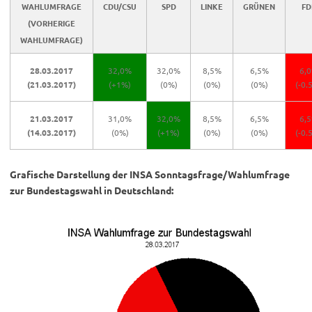
WAHLUMFRAGE
CDU/CSU
SPD
LINKE
GRÜNEN
FD
(VORHERIGE
WAHLUMFRAGE)
28.03.2017
32,0%
32,0%
8,5%
6,5%
6,
(21.03.2017)
(+1%)
(0%)
(0%)
(0%)
(-0.
21.03.2017
31,0%
32,0%
8,5%
6,5%
6,
(14.03.2017)
(0%)
(+1%)
(0%)
(0%)
(-0.
Grafische Darstellung der INSA Sonntagsfrage/Wahlumfrage
zur Bundestagswahl in Deutschland: