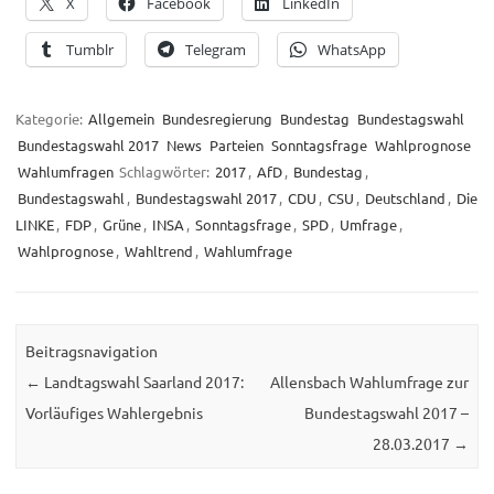
X
Facebook
LinkedIn
Tumblr
Telegram
WhatsApp
Kategorie:
Allgemein
Bundesregierung
Bundestag
Bundestagswahl
Bundestagswahl 2017
News
Parteien
Sonntagsfrage
Wahlprognose
Wahlumfragen
Schlagwörter:
2017
,
AfD
,
Bundestag
,
Bundestagswahl
,
Bundestagswahl 2017
,
CDU
,
CSU
,
Deutschland
,
Die
LINKE
,
FDP
,
Grüne
,
INSA
,
Sonntagsfrage
,
SPD
,
Umfrage
,
Wahlprognose
,
Wahltrend
,
Wahlumfrage
Beitragsnavigation
←
Landtagswahl Saarland 2017:
Allensbach Wahlumfrage zur
Vorläufiges Wahlergebnis
Bundestagswahl 2017 –
28.03.2017
→