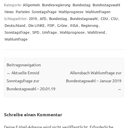
Kategorie:
Allgemein
Bundesregierung
Bundestag
Bundestagswahl
News
Parteien
Sonntagsfrage
Wahlprognose
Wahlumfragen
Schlagwörter:
2019
,
AfD
,
Bundestag
,
Bundestagswahl
,
CDU
,
CSU
,
Deutschland
,
Die LINKE
,
FDP
,
Grüne
,
INSA
,
Regierung
,
Sonntagsfrage
,
SPD
,
Umfrage
,
Wahlprognose
,
Wahltrend
,
Wahlumfrage
Beitragsnavigation
←
Aktuelle Emnid
Allensbach Wahlumfrage zur
Sonntagsfrage zur
Bundestagswahl – Januar 2019
Bundestagswahl – 20.01.19
→
Schreibe einen Kommentar
Deine E-Mail-Adresse wird nicht veröffentlicht.
Erforderliche