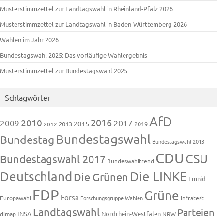
Musterstimmzettel zur Landtagswahl in Rheinland-Pfalz 2026
Musterstimmzettel zur Landtagswahl in Baden-Württemberg 2026
Wahlen im Jahr 2026
Bundestagswahl 2025: Das vorläufige Wahlergebnis
Musterstimmzettel zur Bundestagswahl 2025
Schlagwörter
AfD
2016
2010
2009
2017
2015
2013
2019
2012
Bundestagswahl
Bundestag
Bundestagswahl 2013
CDU
CSU
Bundestagswahl 2017
Bundeswahltrend
Deutschland
Die LINKE
Die Grünen
Emnid
FDP
Grüne
Forsa
Europawahl
Forschungsgruppe Wahlen
Infratest
Landtagswahl
Parteien
INSA
Nordrhein-Westfalen
dimap
NRW