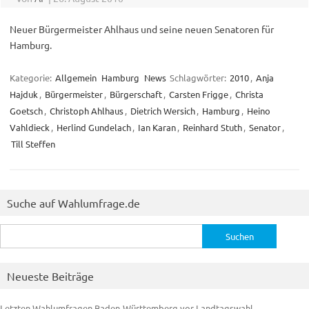
Neuer Bürgermeister Ahlhaus und seine neuen Senatoren für
Hamburg.
Kategorie:
Allgemein
Hamburg
News
Schlagwörter:
2010
,
Anja
Hajduk
,
Bürgermeister
,
Bürgerschaft
,
Carsten Frigge
,
Christa
Goetsch
,
Christoph Ahlhaus
,
Dietrich Wersich
,
Hamburg
,
Heino
Vahldieck
,
Herlind Gundelach
,
Ian Karan
,
Reinhard Stuth
,
Senator
,
Till Steffen
Suche auf Wahlumfrage.de
Suchen
nach:
Neueste Beiträge
Letzten Wahlumfragen Baden-Württemberg vor Landtagswahl