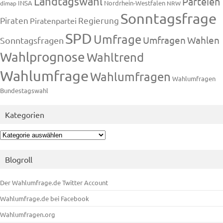
Landtagswahl
Parteien
INSA
Nordrhein-Westfalen
dimap
NRW
Sonntagsfrage
Piraten
Regierung
Piratenpartei
SPD
Umfrage
Umfragen
Wahlen
Sonntagsfragen
Wahlprognose
Wahltrend
Wahlumfrage
Wahlumfragen
Wahlumfragen
Bundestagswahl
Kategorien
Kategorien
Blogroll
Der Wahlumfrage.de Twitter Account
Wahlumfrage.de bei Facebook
Wahlumfragen.org