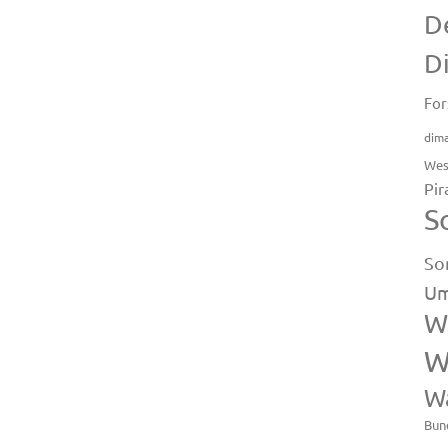
D
D
For
dim
Wes
Pir
S
So
Um
W
W
W
Bun