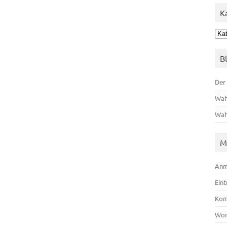
K
Kat
B
Der
Wah
Wah
M
Anm
Ein
Kom
Wor