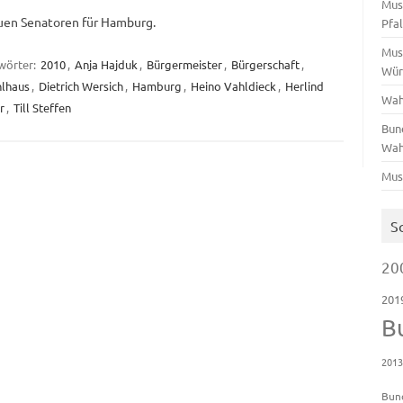
Mus
uen Senatoren für Hamburg.
Pfa
Mus
wörter:
2010
,
Anja Hajduk
,
Bürgermeister
,
Bürgerschaft
,
Wür
hlhaus
,
Dietrich Wersich
,
Hamburg
,
Heino Vahldieck
,
Herlind
Wah
r
,
Till Steffen
Bun
Wah
Mus
S
20
201
B
201
Bun