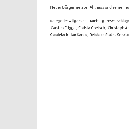
Neuer Bürgermeister Ahlhaus und seine ne
Kategorie:
Allgemein
Hamburg
News
Schlag
Carsten Frigge
,
Christa Goetsch
,
Christoph A
Gundelach
,
Ian Karan
,
Reinhard Stuth
,
Senato