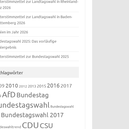
terstimmzettel zur Landtagswahl in Rheinland-
lz 2026
terstimmzettel zur Landtagswahl in Baden-
ttemberg 2026
len im Jahr 2026
destagswahl 2025: Das vorläufige
lergebnis
terstimmzettel zur Bundestagswahl 2025
chlagwörter
2016
2010
09
2017
2015
2013
2012
AfD
Bundestag
9
undestagswahl
Bundestagswahl
Bundestagswahl 2017
3
CDU
CSU
deswahltrend