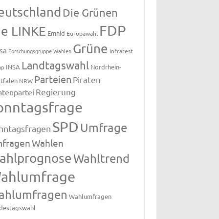
eutschland
Die Grünen
FDP
ie LINKE
Emnid
Europawahl
Grüne
sa
Forschungsgruppe Wahlen
Infratest
Landtagswahl
INSA
Nordrhein-
ap
Parteien
Piraten
tfalen
NRW
Regierung
atenpartei
onntagsfrage
SPD
Umfrage
nntagsfragen
fragen
Wahlen
ahlprognose
Wahltrend
ahlumfrage
ahlumfragen
Wahlumfragen
destagswahl