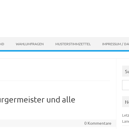
AND
WAHLUMFRAGEN
MUSTERSTIMMZETTEL
IMPRESSUM / D
S
Suc
nach
rgermeister und alle
N
Let
Lan
0 Kommentare