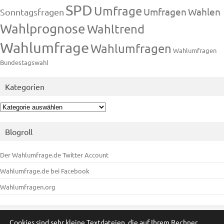
SPD
Umfrage
Umfragen
Wahlen
Sonntagsfragen
Wahlprognose
Wahltrend
Wahlumfrage
Wahlumfragen
Wahlumfragen
Bundestagswahl
Kategorien
Kategorien
Blogroll
Der Wahlumfrage.de Twitter Account
Wahlumfrage.de bei Facebook
Wahlumfragen.org
Meta
Cookies sind sehr kleine Textdateien, die auf Ihrem Rechner