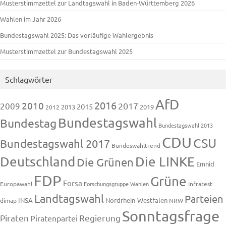
Musterstimmzettel zur Landtagswahl in Baden-Württemberg 2026
Wahlen im Jahr 2026
Bundestagswahl 2025: Das vorläufige Wahlergebnis
Musterstimmzettel zur Bundestagswahl 2025
Schlagwörter
AfD
2016
2010
2009
2017
2015
2013
2019
2012
Bundestagswahl
Bundestag
Bundestagswahl 2013
CDU
CSU
Bundestagswahl 2017
Bundeswahltrend
Deutschland
Die LINKE
Die Grünen
Emnid
FDP
Grüne
Forsa
Europawahl
Forschungsgruppe Wahlen
Infratest
Landtagswahl
Parteien
INSA
Nordrhein-Westfalen
dimap
NRW
Sonntagsfrage
Piraten
Regierung
Piratenpartei