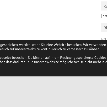
K
Kat
B
Der
er gespeichert werden, wenn Sie eine Website besuchen. Wir verwenden
Wah
esuch auf unserer Website kontinuierlich zu verbessern zu können.
Wah
Webseite besuchen. Sie können auf Ihrem Rechner gespeicherte Cookies
er, dass dadurch Teile unserer Website möglicherweise nicht mehr in 
M
Anm
Ein
Kom
Wor