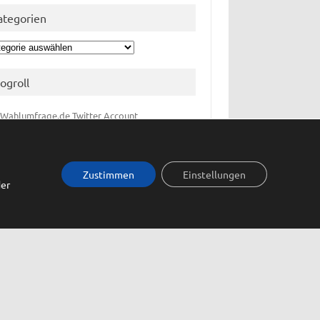
ategorien
egorien
logroll
 Wahlumfrage.de Twitter Account
lumfrage.de bei Facebook
lumfragen.org
Zustimmen
Einstellungen
der
eta
elden
trags-Feed
mentar-Feed
dPress.org