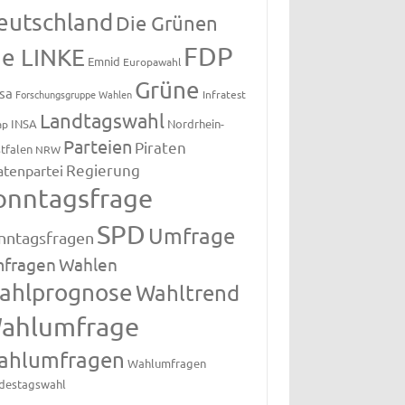
eutschland
Die Grünen
FDP
ie LINKE
Emnid
Europawahl
Grüne
sa
Forschungsgruppe Wahlen
Infratest
Landtagswahl
INSA
Nordrhein-
ap
Parteien
Piraten
tfalen
NRW
Regierung
atenpartei
onntagsfrage
SPD
Umfrage
nntagsfragen
fragen
Wahlen
ahlprognose
Wahltrend
ahlumfrage
ahlumfragen
Wahlumfragen
destagswahl