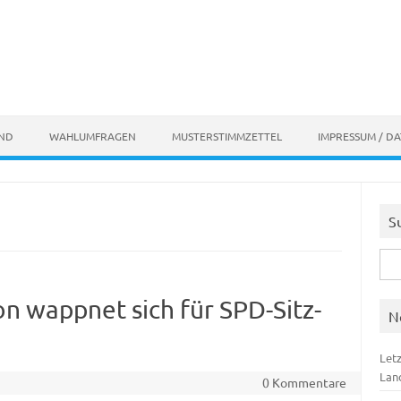
AND
WAHLUMFRAGEN
MUSTERSTIMMZETTEL
IMPRESSUM / D
S
Suc
nach
n wappnet sich für SPD-Sitz-
N
Let
Lan
0 Kommentare