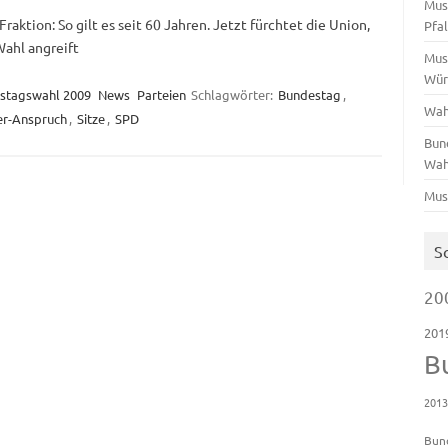
Mus
aktion: So gilt es seit 60 Jahren. Jetzt fürchtet die Union,
Pfa
Wahl angreift
Mus
Wür
stagswahl 2009
News
Parteien
Schlagwörter:
Bundestag
,
Wah
er-Anspruch
,
Sitze
,
SPD
Bun
Wah
Mus
S
20
201
B
201
Bun