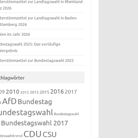
terstimmzettel zur Landtagswahl in Rheinland-
lz 2026
terstimmzettel zur Landtagswahl in Baden-
ttemberg 2026
len im Jahr 2026
destagswahl 2025: Das vorläufige
lergebnis
terstimmzettel zur Bundestagswahl 2025
chlagwörter
2016
2010
09
2017
2015
2013
2012
AfD
Bundestag
9
undestagswahl
Bundestagswahl
Bundestagswahl 2017
3
CDU
CSU
deswahltrend