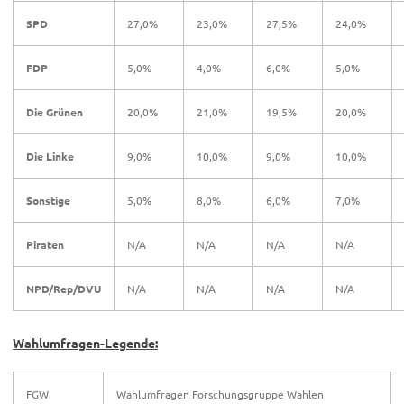
SPD
27,0%
23,0%
27,5%
24,0%
FDP
5,0%
4,0%
6,0%
5,0%
Die Grünen
20,0%
21,0%
19,5%
20,0%
Die Linke
9,0%
10,0%
9,0%
10,0%
Sonstige
5,0%
8,0%
6,0%
7,0%
Piraten
N/A
N/A
N/A
N/A
NPD/Rep/DVU
N/A
N/A
N/A
N/A
Wahlumfragen-Legende:
FGW
Wahlumfragen Forschungsgruppe Wahlen