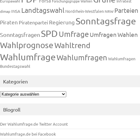
Forsa
Europawahl
Forschungsgruppe Wahlen
Infratest
Landtagswahl
Parteien
INSA
Nordrhein-Westfalen
dimap
NRW
Sonntagsfrage
Piraten
Regierung
Piratenpartei
SPD
Umfrage
Umfragen
Wahlen
Sonntagsfragen
Wahlprognose
Wahltrend
Wahlumfrage
Wahlumfragen
Wahlumfragen
Bundestagswahl
Kategorien
Kategorien
Blogroll
Der Wahlumfrage.de Twitter Account
Wahlumfrage.de bei Facebook