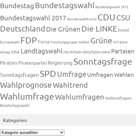
Bundestagswahl
Bundestag
Bundestagswahl 2013
CDU
CSU
Bundestagswahl 2017
Bundeswahltrend
Deutschland
Die LINKE
Die Grünen
Emnid
FDP
Grüne
Forsa
Europawahl
Forschungsgruppe Wahlen
Infratest
Landtagswahl
Parteien
INSA
Nordrhein-Westfalen
dimap
NRW
Sonntagsfrage
Piraten
Regierung
Piratenpartei
SPD
Umfrage
Umfragen
Wahlen
Sonntagsfragen
Wahlprognose
Wahltrend
Wahlumfrage
Wahlumfragen
Wahlumfragen
Bundestagswahl
Kategorien
Kategorien