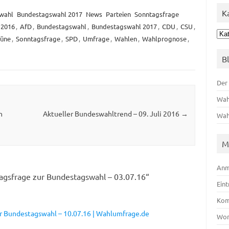
K
wahl
Bundestagswahl 2017
News
Parteien
Sonntagsfrage
2016
,
AfD
,
Bundestagswahl
,
Bundestagswahl 2017
,
CDU
,
CSU
,
Kat
üne
,
Sonntagsfrage
,
SPD
,
Umfrage
,
Wahlen
,
Wahlprognose
,
B
Der
Wah
n
Aktueller Bundeswahltrend – 09. Juli 2016
→
Wah
M
Anm
agsfrage zur Bundestagswahl – 03.07.16
“
Ein
Kom
r Bundestagswahl – 10.07.16 | Wahlumfrage.de
Wor