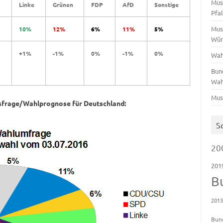
Mus
Linke
Grünen
FDP
AfD
Sonstige
Pfa
Mus
10%
12%
6%
11%
5%
Wür
+1%
-1%
0%
-1%
0%
Wah
Bun
Wah
Mus
sfrage/Wahlprognose für Deutschland:
S
20
201
B
201
Bun