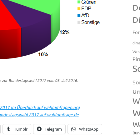
D
D
For
dim
Wes
Pir
S
 zur Bundestagswahl 2017 vom 03. Juli 2016.
So
Um
W
2017 im Überblick auf wahlumfragen.org
W
undestagswahl 2017 auf wahlumfrage.de
W
Tumblr
Telegram
WhatsApp
Bun