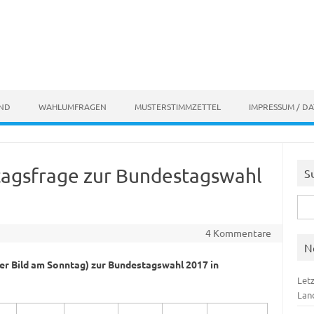
AND
WAHLUMFRAGEN
MUSTERSTIMMZETTEL
IMPRESSUM / D
tagsfrage zur Bundestagswahl
S
Suc
nach
4 Kommentare
N
r Bild am Sonntag) zur Bundestagswahl 2017 in
Let
Lan