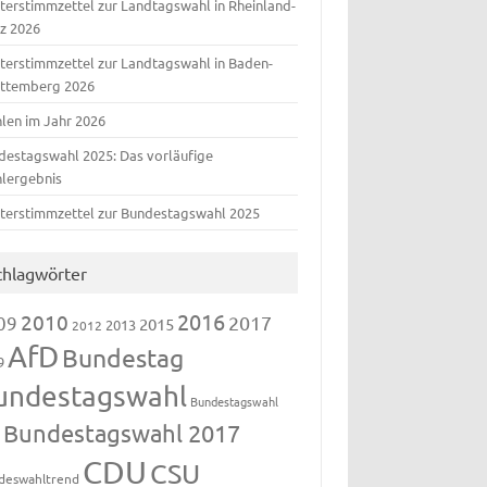
terstimmzettel zur Landtagswahl in Rheinland-
lz 2026
terstimmzettel zur Landtagswahl in Baden-
ttemberg 2026
len im Jahr 2026
destagswahl 2025: Das vorläufige
lergebnis
terstimmzettel zur Bundestagswahl 2025
chlagwörter
2016
2010
09
2017
2015
2013
2012
AfD
Bundestag
9
undestagswahl
Bundestagswahl
Bundestagswahl 2017
3
CDU
CSU
deswahltrend