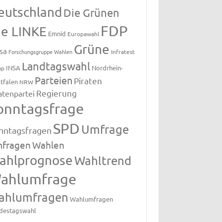
eutschland
Die Grünen
FDP
ie LINKE
Emnid
Europawahl
Grüne
sa
Forschungsgruppe Wahlen
Infratest
Landtagswahl
INSA
Nordrhein-
ap
Parteien
Piraten
tfalen
NRW
Regierung
atenpartei
onntagsfrage
SPD
Umfrage
nntagsfragen
fragen
Wahlen
ahlprognose
Wahltrend
ahlumfrage
ahlumfragen
Wahlumfragen
destagswahl