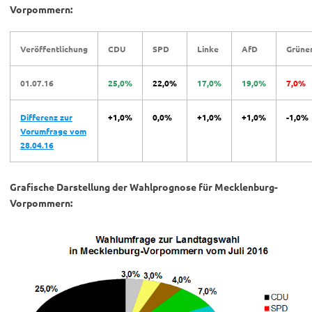
Vorpommern:
Veröffentlichung
CDU
SPD
Linke
AfD
Grüne
01.07.16
25,0%
22,0%
17,0%
19,0%
7,0%
Differenz zur
+1,0%
0,0%
+1,0%
+1,0%
-1,0%
Vorumfrage vom
28.04.16
Grafische Darstellung der Wahlprognose für Mecklenburg-
Vorpommern: