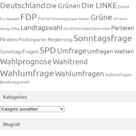
Deutschland
Die LINKE
Die Grünen
Emnid
FDP
Grüne
Forsa
Europawahl
Forschungsgruppe Wahlen
Infratest
Landtagswahl
Parteien
INSA
Nordrhein-Westfalen
dimap
NRW
Sonntagsfrage
Piraten
Regierung
Piratenpartei
SPD
Umfrage
Umfragen
Wahlen
Sonntagsfragen
Wahlprognose
Wahltrend
Wahlumfrage
Wahlumfragen
Wahlumfragen
Bundestagswahl
Kategorien
Kategorien
Blogroll