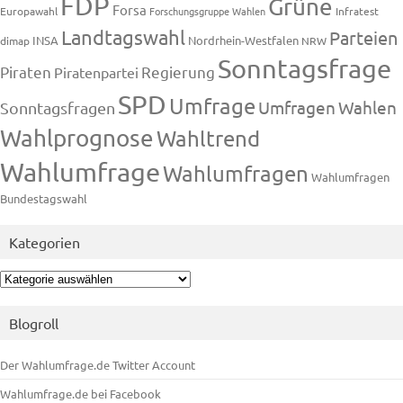
FDP
Grüne
Forsa
Europawahl
Forschungsgruppe Wahlen
Infratest
Landtagswahl
Parteien
INSA
Nordrhein-Westfalen
dimap
NRW
Sonntagsfrage
Piraten
Regierung
Piratenpartei
SPD
Umfrage
Umfragen
Wahlen
Sonntagsfragen
Wahlprognose
Wahltrend
Wahlumfrage
Wahlumfragen
Wahlumfragen
Bundestagswahl
Kategorien
Kategorien
Blogroll
Der Wahlumfrage.de Twitter Account
Wahlumfrage.de bei Facebook