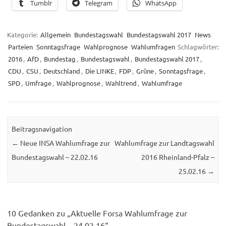
Tumblr
Telegram
WhatsApp
Kategorie:
Allgemein
Bundestagswahl
Bundestagswahl 2017
News
Parteien
Sonntagsfrage
Wahlprognose
Wahlumfragen
Schlagwörter:
2016
,
AfD
,
Bundestag
,
Bundestagswahl
,
Bundestagswahl 2017
,
CDU
,
CSU
,
Deutschland
,
Die LINKE
,
FDP
,
Grüne
,
Sonntagsfrage
,
SPD
,
Umfrage
,
Wahlprognose
,
Wahltrend
,
Wahlumfrage
Beitragsnavigation
←
Neue INSA Wahlumfrage zur
Wahlumfrage zur Landtagswahl
Bundestagswahl – 22.02.16
2016 Rheinland-Pfalz –
25.02.16
→
10 Gedanken zu „
Aktuelle Forsa Wahlumfrage zur
Bundestagswahl – 24.02.16
“