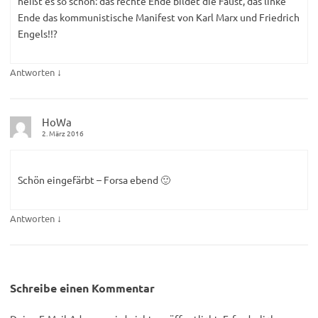
heißt es so schön: das rechte Ende bildet die Faust, das linke
Ende das kommunistische Manifest von Karl Marx und Friedrich
Engels!!?
↓
Antworten
HoWa
2. März 2016
Schön eingefärbt – Forsa ebend 🙂
↓
Antworten
Schreibe einen Kommentar