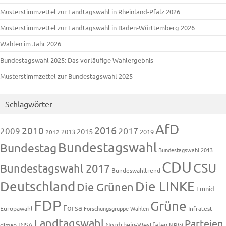
Musterstimmzettel zur Landtagswahl in Rheinland-Pfalz 2026
Musterstimmzettel zur Landtagswahl in Baden-Württemberg 2026
Wahlen im Jahr 2026
Bundestagswahl 2025: Das vorläufige Wahlergebnis
Musterstimmzettel zur Bundestagswahl 2025
Schlagwörter
AfD
2016
2010
2009
2017
2015
2013
2019
2012
Bundestagswahl
Bundestag
Bundestagswahl 2013
CDU
CSU
Bundestagswahl 2017
Bundeswahltrend
Deutschland
Die LINKE
Die Grünen
Emnid
FDP
Grüne
Forsa
Europawahl
Forschungsgruppe Wahlen
Infratest
Landtagswahl
Parteien
INSA
Nordrhein-Westfalen
dimap
NRW