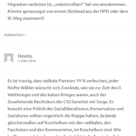
Migranten verboten ist, „unkontrolliert“ bei uns anzukommen.
Könnte genausogut von einem Skinhead aus der NPD oder dem
III. Weg stammen!!!
↓
Antworten
Heums
3. März 2016
Es ist traurig, dass radikale Parteien 19 % verbuchen, jeder
fünfte Wähler wünscht sich Zustände, wie sie zur Zeit des II.
Weltkrieges und des kalten Krieges waren, auch der
Zunehmende Rechtskurs der CSU bereitet mir Sorge. Es
braucht eine Politik des Sozialliberalismus, Konservative und
Sozialisten sollten eigentlich die Klappe halten, da beide
gleichermaßen auf Kuschelkurs mit den radikalen, den
Faschisten und den Kommunisten, im Kuschelkurs sind. Wie