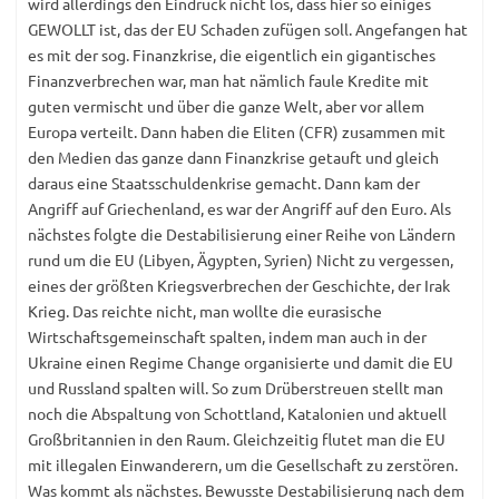
wird allerdings den Eindruck nicht los, dass hier so einiges
GEWOLLT ist, das der EU Schaden zufügen soll. Angefangen hat
es mit der sog. Finanzkrise, die eigentlich ein gigantisches
Finanzverbrechen war, man hat nämlich faule Kredite mit
guten vermischt und über die ganze Welt, aber vor allem
Europa verteilt. Dann haben die Eliten (CFR) zusammen mit
den Medien das ganze dann Finanzkrise getauft und gleich
daraus eine Staatsschuldenkrise gemacht. Dann kam der
Angriff auf Griechenland, es war der Angriff auf den Euro. Als
nächstes folgte die Destabilisierung einer Reihe von Ländern
rund um die EU (Libyen, Ägypten, Syrien) Nicht zu vergessen,
eines der größten Kriegsverbrechen der Geschichte, der Irak
Krieg. Das reichte nicht, man wollte die eurasische
Wirtschaftsgemeinschaft spalten, indem man auch in der
Ukraine einen Regime Change organisierte und damit die EU
und Russland spalten will. So zum Drüberstreuen stellt man
noch die Abspaltung von Schottland, Katalonien und aktuell
Großbritannien in den Raum. Gleichzeitig flutet man die EU
mit illegalen Einwanderern, um die Gesellschaft zu zerstören.
Was kommt als nächstes. Bewusste Destabilisierung nach dem