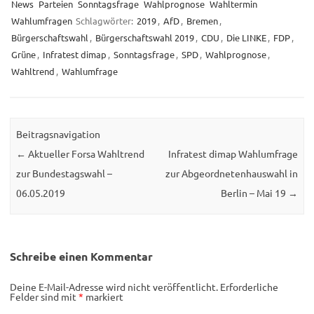
News
Parteien
Sonntagsfrage
Wahlprognose
Wahltermin
Wahlumfragen
Schlagwörter:
2019
,
AfD
,
Bremen
,
Bürgerschaftswahl
,
Bürgerschaftswahl 2019
,
CDU
,
Die LINKE
,
FDP
,
Grüne
,
Infratest dimap
,
Sonntagsfrage
,
SPD
,
Wahlprognose
,
Wahltrend
,
Wahlumfrage
Beitragsnavigation
←
Aktueller Forsa Wahltrend
Infratest dimap Wahlumfrage
zur Bundestagswahl –
zur Abgeordnetenhauswahl in
06.05.2019
Berlin – Mai 19
→
Schreibe einen Kommentar
Deine E-Mail-Adresse wird nicht veröffentlicht.
Erforderliche
Felder sind mit
*
markiert