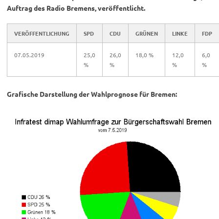
Auftrag des Radio Bremens, veröffentlicht.
VERÖFFENTLICHUNG
SPD
CDU
GRÜNEN
LINKE
FDP
07.05.2019
25,0
26,0
18,0 %
12,0
6,0
%
%
%
%
Grafische Darstellung der Wahlprognose für Bremen: