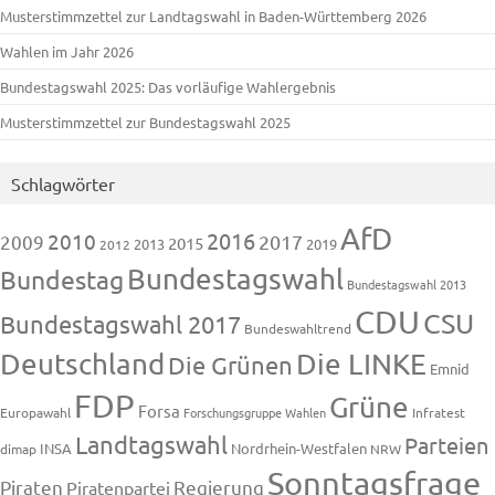
Musterstimmzettel zur Landtagswahl in Baden-Württemberg 2026
Wahlen im Jahr 2026
Bundestagswahl 2025: Das vorläufige Wahlergebnis
Musterstimmzettel zur Bundestagswahl 2025
Schlagwörter
AfD
2016
2010
2009
2017
2015
2013
2019
2012
Bundestagswahl
Bundestag
Bundestagswahl 2013
CDU
CSU
Bundestagswahl 2017
Bundeswahltrend
Deutschland
Die LINKE
Die Grünen
Emnid
FDP
Grüne
Forsa
Europawahl
Forschungsgruppe Wahlen
Infratest
Landtagswahl
Parteien
INSA
Nordrhein-Westfalen
dimap
NRW
Sonntagsfrage
Piraten
Regierung
Piratenpartei