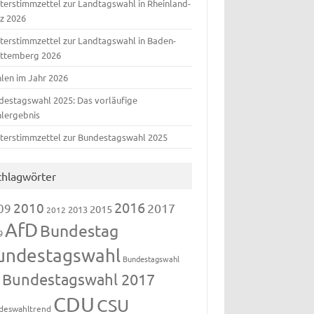
terstimmzettel zur Landtagswahl in Rheinland-
lz 2026
terstimmzettel zur Landtagswahl in Baden-
ttemberg 2026
len im Jahr 2026
destagswahl 2025: Das vorläufige
lergebnis
terstimmzettel zur Bundestagswahl 2025
chlagwörter
2016
2010
09
2017
2015
2013
2012
AfD
Bundestag
9
undestagswahl
Bundestagswahl
Bundestagswahl 2017
3
CDU
CSU
deswahltrend