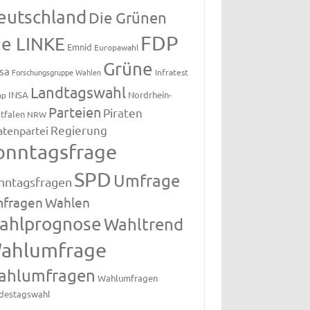
eutschland
Die Grünen
FDP
ie LINKE
Emnid
Europawahl
Grüne
sa
Forschungsgruppe Wahlen
Infratest
Landtagswahl
INSA
Nordrhein-
ap
Parteien
Piraten
tfalen
NRW
Regierung
atenpartei
onntagsfrage
SPD
Umfrage
nntagsfragen
fragen
Wahlen
ahlprognose
Wahltrend
ahlumfrage
ahlumfragen
Wahlumfragen
destagswahl