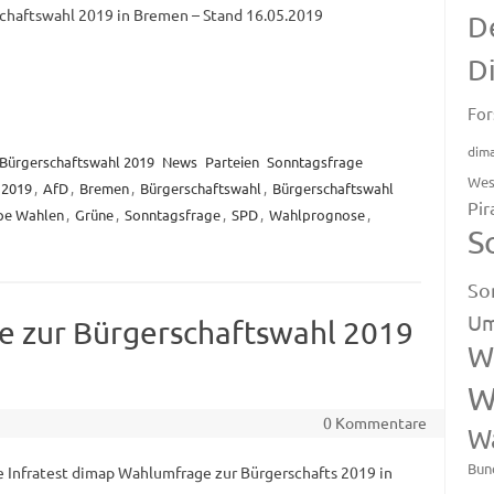
chaftswahl 2019 in Bremen – Stand 16.05.2019
D
D
For
dim
Bürgerschaftswahl 2019
News
Parteien
Sonntagsfrage
Wes
2019
,
AfD
,
Bremen
,
Bürgerschaftswahl
,
Bürgerschaftswahl
Pir
pe Wahlen
,
Grüne
,
Sonntagsfrage
,
SPD
,
Wahlprognose
,
S
So
Um
e zur Bürgerschaftswahl 2019
W
W
0 Kommentare
W
Bun
e Infratest dimap Wahlumfrage zur Bürgerschafts 2019 in