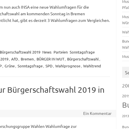
Mus
 nun auch INSA eine neue Wahlumfragen für die
Pfa
schaftswahl am kommenden Sonntag in Bremen
Mus
ntlicht hat, gibt es derzeit 3 Wahlumfragen zum Vergleichen.
Wür
Wah
Bun
Wah
Bürgerschaftswahl 2019
News
Parteien
Sonntagsfrage
Mus
2019
,
AfD
,
Bremen
,
BÜRGER IN WUT
,
Bürgerschaftswahl
,
P
,
Grüne
,
Sonntagsfrage
,
SPD
,
Wahlprognose
,
Wahltrend
S
20
r Bürgerschaftswahl 2019 in
201
B
Ein Kommentar
201
orschungsgruppe Wahlen Wahlumfrage zur
Bun