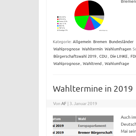
Bremen
Kategorie:
Allgemein
Bremen
Bundesländer
Wahlprognose
Wahltermin
Wahlumfragen
S
Bürgerschaftswahl 2019
,
CDU
,
Die LINKE
,
FD
Wahlprognose
,
Wahltrend
,
Wahlumfrage
Wahltermine in 2019
Von
AF
|
3. Januar 2019
Auch im
Deutsch
Mai sein