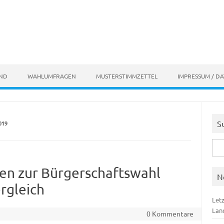
AND
WAHLUMFRAGEN
MUSTERSTIMMZETTEL
IMPRESSUM / D
S
019
Suc
nach
en zur Bürgerschaftswahl
N
rgleich
Let
Lan
0 Kommentare