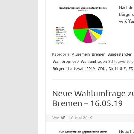
Nachdem
Bürger
veröffe
Kategorie:
Allgemein
Bremen
Bundesländer
Wahlprognose
Wahlumfragen
Schlagwörter:
Bürgerschaftswahl 2019
,
CDU
,
Die LINKE
,
FD
Neue Wahlumfrage zu
Bremen – 16.05.19
Von
AF
|
16. Mai 2019
Neue F