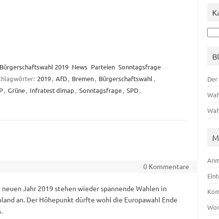
K
Kat
B
Bürgerschaftswahl 2019
News
Parteien
Sonntagsfrage
chlagwörter:
2019
,
AfD
,
Bremen
,
Bürgerschaftswahl
,
Der
P
,
Grüne
,
Infratest dimap
,
Sonntagsfrage
,
SPD
,
Wah
Wah
M
Anm
0 Kommentare
Ein
 neuen Jahr 2019 stehen wieder spannende Wahlen in
Kom
land an. Der Höhepunkt dürfte wohl die Europawahl Ende
Wor
.