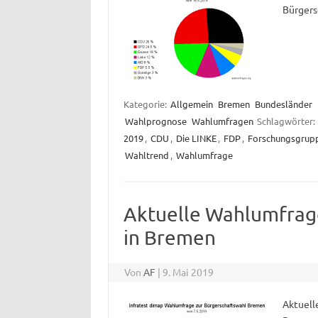
Bürgers
Kategorie:
Allgemein
Bremen
Bundesländer
Wahlprognose
Wahlumfragen
Schlagwörter:
2019
,
CDU
,
Die LINKE
,
FDP
,
Forschungsgrup
Wahltrend
,
Wahlumfrage
Aktuelle Wahlumfrag
in Bremen
Von
AF
|
9. Mai 2019
Aktuell