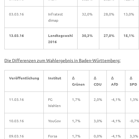
03.03.16
Infratest
32,0%
28,0%
13,0%
dimap
13.03.16
Landtagswahl
30,3%
27,0%
15,1%
2016
Die Differenzen zum Wahlergebnis in Baden-Württemberg:
Veröffentlichung
Institut
Δ
Δ
Δ
Δ
Grünen
CDU
AfD
SPD
11.03.16
FG
1,7%
2,0%
-4,1%
1,3%
Wahlen
10.03.16
YouGov
1,7%
3,0%
-4,1%
-0,7
09.03.16
Forsa
1,7%
0,0%
-4,1%
3,3%