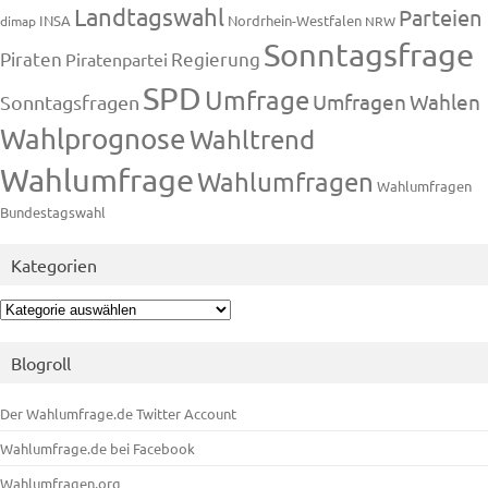
Landtagswahl
Parteien
INSA
Nordrhein-Westfalen
dimap
NRW
Sonntagsfrage
Piraten
Regierung
Piratenpartei
SPD
Umfrage
Umfragen
Wahlen
Sonntagsfragen
Wahlprognose
Wahltrend
Wahlumfrage
Wahlumfragen
Wahlumfragen
Bundestagswahl
Kategorien
Kategorien
Blogroll
Der Wahlumfrage.de Twitter Account
Wahlumfrage.de bei Facebook
Wahlumfragen.org