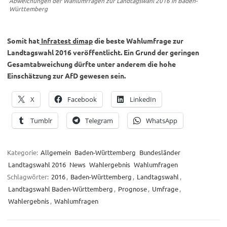
Abweichungen der Wahlumfragen zur Landtagswahl 2016 in Baden-
Württemberg
Somit hat
Infratest dimap
die beste Wahlumfrage zur
Landtagswahl 2016 veröffentlicht. Ein Grund der geringen
Gesamtabweichung dürfte unter anderem die hohe
Einschätzung zur AfD gewesen sein.
X
Facebook
LinkedIn
Tumblr
Telegram
WhatsApp
Kategorie:
Allgemein
Baden-Württemberg
Bundesländer
Landtagswahl 2016
News
Wahlergebnis
Wahlumfragen
Schlagwörter:
2016
,
Baden-Württemberg
,
Landtagswahl
,
Landtagswahl Baden-Württemberg
,
Prognose
,
Umfrage
,
Wahlergebnis
,
Wahlumfragen