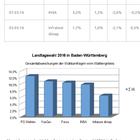
07.03.16
INSA
3,2%
1,5%
-2,6%
-0,2
03.03.16
Infratest
1,7%
1,0%
-2,1%
0,3%
dimap