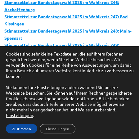
Stimmzettel zur Bundestagswahl 2025 im Wahlkreis 246:
Aschaffenburg
Stimmzettel zur Bundestagswahl 2025 im Wahlkreis 247: Bad
Kissingen
Stimmzettel zur Bundestagswahl 2025 im Wahlkreis 248: Main-
Spessart
Stimmzettel zur Bundestagswahl 2025 im Wahlkreis 249:
Schweinfurt
Cookies sind sehr kleine Textdateien, die auf Ihrem Rechner
gespeichert werden, wenn Sie eine Website besuchen. Wir
Stimmzettel zur Bundestagswahl 2025 im Wahlkreis 250:
verwenden Cookies für eine Reihe von Auswertungen, um damit
Würzburg
Ihren Besuch auf unserer Website kontinuierlich zu verbessern zu
Stimmzettel zur Bundestagswahl 2025 im Wahlkreis 251:
können.
Augsburg-Stadt
Sie können Ihre Einstellungen ändern während Sie unsere
Stimmzettel zur Bundestagswahl 2025 im Wahlkreis 252:
Webseite besuchen. Sie können auf Ihrem Rechner gespeicherte
Augsburg-Land
Cookies ebenso weitgehend wieder entfernen. Bitte bedenken
Stimmzettel zur Bundestagswahl 2025 im Wahlkreis 253: Donau-
Sie aber, dass dadurch Teile unserer Website möglicherweise
Ries
nicht mehr in der gedachten Art und Weise nutzbar sind.
Einstellungen
.
‚
Stimmzettel zur Bundestagswahl 2025 im Wahlkreis 254: Neu-
Ulm
Zustimmen
Einstellungen
Stimmzettel zur Bundestagswahl 2025 im Wahlkreis 255:
Memmingen – Unterallgäu