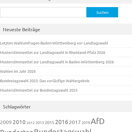
Suchen
nach:
Neueste Beiträge
Letzten Wahlumfragen Baden-Württemberg vor Landtagswahl
Musterstimmzettel zur Landtagswahl in Rheinland-Pfalz 2026
Musterstimmzettel zur Landtagswahl in Baden-Württemberg 2026
Wahlen im Jahr 2026
Bundestagswahl 2025: Das vorläufige Wahlergebnis
Musterstimmzettel zur Bundestagswahl 2025
Schlagwörter
AfD
2016
2010
2009
2017
2015
2013
2019
2012
Bundestagswahl
Bundestag