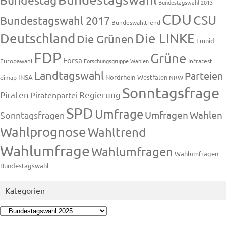
Bundestagswahl 2013
CDU
CSU
Bundestagswahl 2017
Bundeswahltrend
Deutschland
Die LINKE
Die Grünen
Emnid
FDP
Grüne
Forsa
Europawahl
Forschungsgruppe Wahlen
Infratest
Landtagswahl
Parteien
INSA
Nordrhein-Westfalen
dimap
NRW
Sonntagsfrage
Piraten
Regierung
Piratenpartei
SPD
Umfrage
Umfragen
Wahlen
Sonntagsfragen
Wahlprognose
Wahltrend
Wahlumfrage
Wahlumfragen
Wahlumfragen
Bundestagswahl
Kategorien
Kategorien