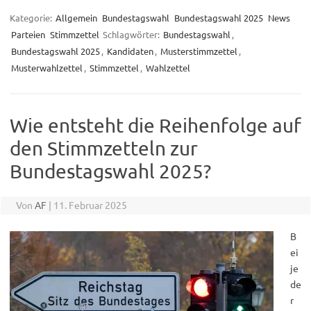
Kategorie:
Allgemein
Bundestagswahl
Bundestagswahl 2025
News
Parteien
Stimmzettel
Schlagwörter:
Bundestagswahl
,
Bundestagswahl 2025
,
Kandidaten
,
Musterstimmzettel
,
Musterwahlzettel
,
Stimmzettel
,
Wahlzettel
Wie entsteht die Reihenfolge auf
den Stimmzetteln zur
Bundestagswahl 2025?
Von
AF
|
11. Februar 2025
B
ei
je
de
r