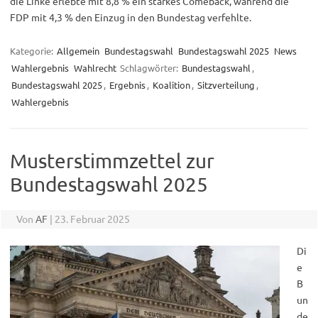
die Linke erlebte mit 8,8 % ein starkes Comeback, während die
FDP mit 4,3 % den Einzug in den Bundestag verfehlte.
Kategorie:
Allgemein
Bundestagswahl
Bundestagswahl 2025
News
Wahlergebnis
Wahlrecht
Schlagwörter:
Bundestagswahl
,
Bundestagswahl 2025
,
Ergebnis
,
Koalition
,
Sitzverteilung
,
Wahlergebnis
Musterstimmzettel zur
Bundestagswahl 2025
Von
AF
|
23. Februar 2025
Di
e
B
un
de