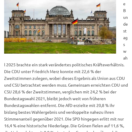
e
B
un
de
st
ag
s
w
ah
l 2025 brachte ein stark verändertes politisches Kräfteverhältnis.
Die CDU unter Friedrich Merz konnte mit 22,6 % der
Zweitstimmen zulegen, wobei dieses Ergebnis als Union aus CDU
und CSU betrachtet werden muss. Gemeinsam erreichten CDU und
CSU 28,6 % der Zweitstimmen, verglichen mit 24,2 % bei der
Bundestagswahl 2021, bleibt jedoch weit von früheren
Bundestagswahlen entfernt. Die AfD erzielte mit 20,8 % ihr
bislang bestes Wahlergebnis und verdoppelte nahezu ihren
Stimmenanteil gegenüber 2021. Die SPD hingegen erlitt mit nur
16,4 % eine historische Niederlage. Die Grünen fielen auf 11,6 %,