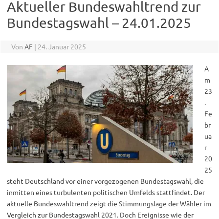
Aktueller Bundeswahltrend zur
Bundestagswahl – 24.01.2025
Von
AF
|
24. Januar 2025
A
m
23
.
Fe
br
ua
r
20
25
steht Deutschland vor einer vorgezogenen Bundestagswahl, die
inmitten eines turbulenten politischen Umfelds stattfindet. Der
aktuelle Bundeswahltrend zeigt die Stimmungslage der Wähler im
Vergleich zur Bundestagswahl 2021. Doch Ereignisse wie der