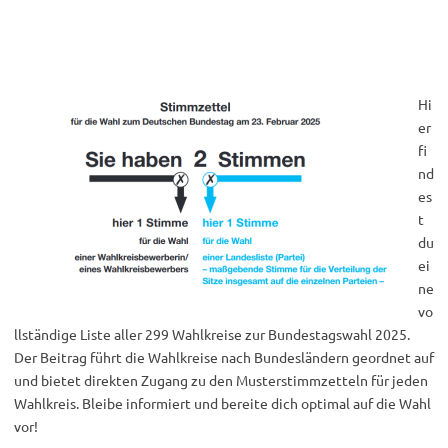
Hi
er
fi
nd
es
t
du
ei
ne
vo
llständige Liste aller 299 Wahlkreise zur Bundestagswahl 2025.
Der Beitrag führt die Wahlkreise nach Bundesländern geordnet auf
und bietet direkten Zugang zu den Musterstimmzetteln für jeden
Wahlkreis. Bleibe informiert und bereite dich optimal auf die Wahl
vor!