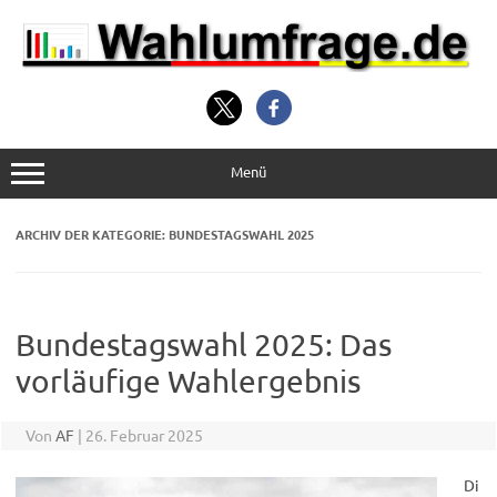
Zum
Inhalt
springen
Menü
ARCHIV DER KATEGORIE:
BUNDESTAGSWAHL 2025
Bundestagswahl 2025: Das
vorläufige Wahlergebnis
Von
AF
|
26. Februar 2025
Di