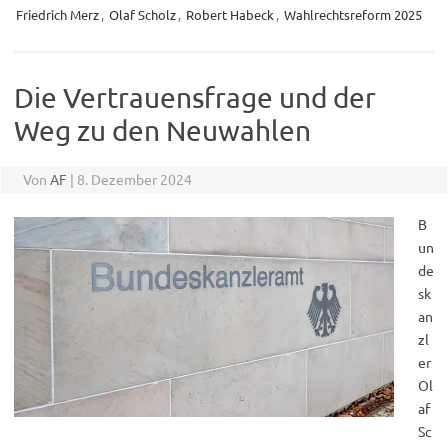
Friedrich Merz
,
Olaf Scholz
,
Robert Habeck
,
Wahlrechtsreform 2025
Die Vertrauensfrage und der
Weg zu den Neuwahlen
Von
AF
|
8. Dezember 2024
B
un
de
sk
an
zl
er
Ol
af
Sc