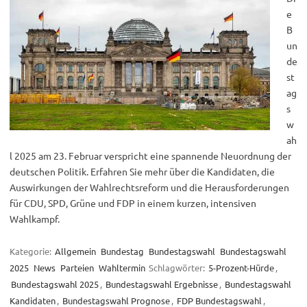
e
B
un
de
st
ag
s
w
ah
l 2025 am 23. Februar verspricht eine spannende Neuordnung der
deutschen Politik. Erfahren Sie mehr über die Kandidaten, die
Auswirkungen der Wahlrechtsreform und die Herausforderungen
für CDU, SPD, Grüne und FDP in einem kurzen, intensiven
Wahlkampf.
Kategorie:
Allgemein
Bundestag
Bundestagswahl
Bundestagswahl
2025
News
Parteien
Wahltermin
Schlagwörter:
5-Prozent-Hürde
,
Bundestagswahl 2025
,
Bundestagswahl Ergebnisse
,
Bundestagswahl
Kandidaten
,
Bundestagswahl Prognose
,
FDP Bundestagswahl
,