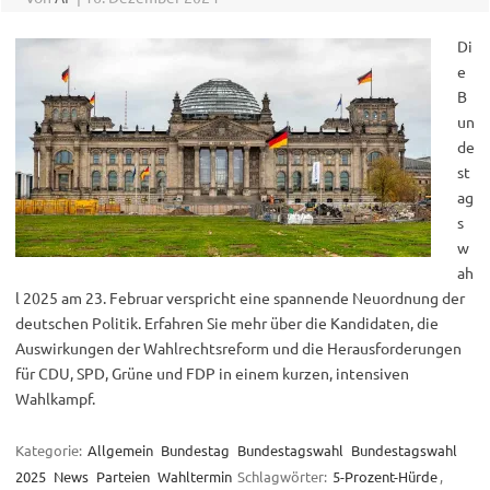
Di
e
B
un
de
st
ag
s
w
ah
l 2025 am 23. Februar verspricht eine spannende Neuordnung der
deutschen Politik. Erfahren Sie mehr über die Kandidaten, die
Auswirkungen der Wahlrechtsreform und die Herausforderungen
für CDU, SPD, Grüne und FDP in einem kurzen, intensiven
Wahlkampf.
Kategorie:
Allgemein
Bundestag
Bundestagswahl
Bundestagswahl
2025
News
Parteien
Wahltermin
Schlagwörter:
5-Prozent-Hürde
,