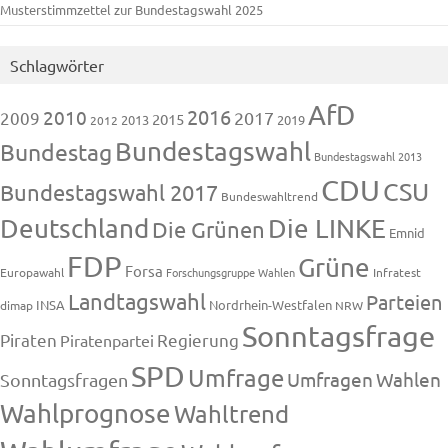
Musterstimmzettel zur Bundestagswahl 2025
Schlagwörter
AfD
2016
2010
2009
2017
2015
2013
2019
2012
Bundestagswahl
Bundestag
Bundestagswahl 2013
CDU
CSU
Bundestagswahl 2017
Bundeswahltrend
Deutschland
Die LINKE
Die Grünen
Emnid
FDP
Grüne
Forsa
Europawahl
Forschungsgruppe Wahlen
Infratest
Landtagswahl
Parteien
INSA
Nordrhein-Westfalen
dimap
NRW
Sonntagsfrage
Piraten
Regierung
Piratenpartei
SPD
Umfrage
Umfragen
Wahlen
Sonntagsfragen
Wahlprognose
Wahltrend