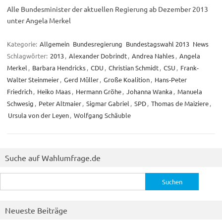
Alle Bundesminister der aktuellen Regierung ab Dezember 2013
unter Angela Merkel
Kategorie:
Allgemein
Bundesregierung
Bundestagswahl 2013
News
Schlagwörter:
2013
,
Alexander Dobrindt
,
Andrea Nahles
,
Angela
Merkel
,
Barbara Hendricks
,
CDU
,
Christian Schmidt
,
CSU
,
Frank-
Walter Steinmeier
,
Gerd Müller
,
Große Koalition
,
Hans-Peter
Friedrich
,
Heiko Maas
,
Hermann Gröhe
,
Johanna Wanka
,
Manuela
Schwesig
,
Peter Altmaier
,
Sigmar Gabriel
,
SPD
,
Thomas de Maiziere
,
Ursula von der Leyen
,
Wolfgang Schäuble
Suche auf Wahlumfrage.de
Suchen
nach:
Neueste Beiträge