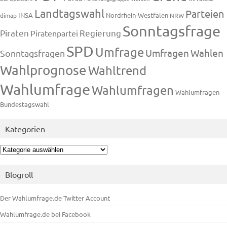
Landtagswahl
Parteien
INSA
Nordrhein-Westfalen
dimap
NRW
Sonntagsfrage
Piraten
Regierung
Piratenpartei
SPD
Umfrage
Umfragen
Wahlen
Sonntagsfragen
Wahlprognose
Wahltrend
Wahlumfrage
Wahlumfragen
Wahlumfragen
Bundestagswahl
Kategorien
Kategorien
Blogroll
Der Wahlumfrage.de Twitter Account
Wahlumfrage.de bei Facebook