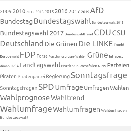
AfD
2016
2010
2009
2017
2015
2013
2019
2012
Bundestagswahl
Bundestag
Bundestagswahl 2013
CDU
CSU
Bundestagswahl 2017
Bundeswahltrend
Deutschland
Die LINKE
Die Grünen
Emnid
FDP
Grüne
Forsa
Europawahl
Forschungsgruppe Wahlen
Infratest
Landtagswahl
Parteien
INSA
Nordrhein-Westfalen
dimap
NRW
Sonntagsfrage
Piraten
Regierung
Piratenpartei
SPD
Umfrage
Umfragen
Wahlen
Sonntagsfragen
Wahlprognose
Wahltrend
Wahlumfrage
Wahlumfragen
Wahlumfragen
Bundestagswahl