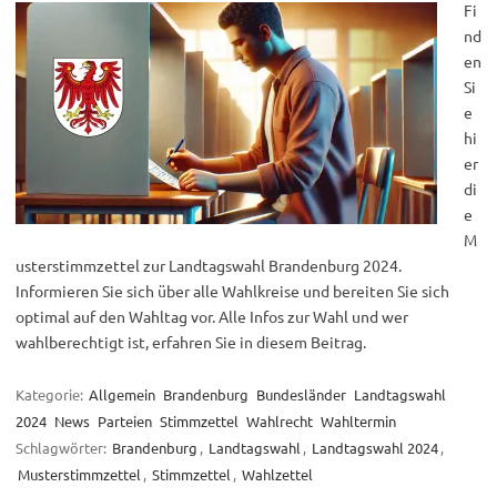
Fi
nd
en
Si
e
hi
er
di
e
M
usterstimmzettel zur Landtagswahl Brandenburg 2024.
Informieren Sie sich über alle Wahlkreise und bereiten Sie sich
optimal auf den Wahltag vor. Alle Infos zur Wahl und wer
wahlberechtigt ist, erfahren Sie in diesem Beitrag.
Kategorie:
Allgemein
Brandenburg
Bundesländer
Landtagswahl
2024
News
Parteien
Stimmzettel
Wahlrecht
Wahltermin
Schlagwörter:
Brandenburg
,
Landtagswahl
,
Landtagswahl 2024
,
Musterstimmzettel
,
Stimmzettel
,
Wahlzettel