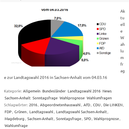
Ak
tu
ell
e
W
ah
lu
m
fr
ag
e zur Landtagswahl 2016 in Sachsen-Anhalt vom 04.03.16
Kategorie:
Allgemein
Bundesländer
Landtagswahl 2016
News
Sachsen-Anhalt
Sonntagsfrage
Wahlprognose
Wahlumfragen
Schlagwörter:
2016
,
Abgeordnetenhauswahl
,
AfD
,
CDU
,
Die LINKEN
,
FDP
,
Grünen
,
Landtagswahl
,
Landtagswahl Sachsen-Anhalt
,
Magdeburg
,
Sachsen-Anhalt
,
Sonntagsfrage
,
SPD
,
Wahlprognose
,
Wahlumfrage