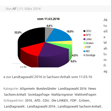
Von
AF
|
11. März 2016
Ak
tu
ell
e
W
ah
lu
m
fr
ag
e zur Landtagswahl 2016 in Sachsen-Anhalt vom 11.03.16
Kategorie:
Allgemein
Bundesländer
Landtagswahl 2016
News
Sachsen-Anhalt
Sonntagsfrage
Wahlprognose
Wahlumfragen
Schlagwörter:
2016
,
AfD
,
CDU
,
Die LINKEN
,
FDP
,
Grünen
,
Landtagswahl
,
Landtagswahl 2016
,
Landtagswahl Sachsen-Anhalt
,