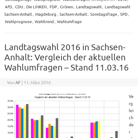
AfD
,
CDU
,
Die LINKEN
,
FDP
,
Grünen
,
Landtagswahl
,
Landtagswahl
Sachsen-Anhalt
,
Magdeburg
,
Sachsen-Anhalt
,
Sonntagsfrage
,
SPD
,
Wahlprognose
,
Wahltrend
,
Wahlumfrage
Landtagswahl 2016 in Sachsen-
Anhalt: Vergleich der aktuellen
Wahlumfragen – Stand 11.03.16
Von
AF
|
11. März 2016
Ve
rg
lei
ch
de
r