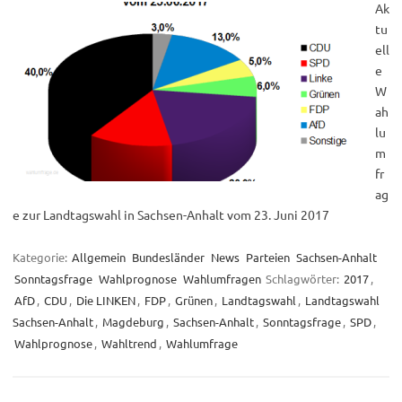
Ak
tu
ell
e
W
ah
lu
m
fr
ag
e zur Landtagswahl in Sachsen-Anhalt vom 23. Juni 2017
Kategorie:
Allgemein
Bundesländer
News
Parteien
Sachsen-Anhalt
Sonntagsfrage
Wahlprognose
Wahlumfragen
Schlagwörter:
2017
,
AfD
,
CDU
,
Die LINKEN
,
FDP
,
Grünen
,
Landtagswahl
,
Landtagswahl
Sachsen-Anhalt
,
Magdeburg
,
Sachsen-Anhalt
,
Sonntagsfrage
,
SPD
,
Wahlprognose
,
Wahltrend
,
Wahlumfrage