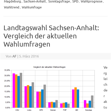
Magdeburg
,
Sachsen-Anhalt
,
Sonntagsfrage
,
SPD
,
Wahlprognose
,
Wahltrend
,
Wahlumfrage
Landtagswahl Sachsen-Anhalt:
Vergleich der aktuellen
Wahlumfragen
Von
AF
|
5. März 2016
Ve
rg
lei
ch
de
r
ak
tu