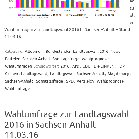
ak
tu
ell
en
Wahlumfragen zur Landtagswahl 2016 in Sachsen-Anhalt – Stand
11.03.16
Kategorie:
Allgemein
Bundesländer
Landtagswahl 2016
News
Parteien
Sachsen-Anhalt
Sonntagsfrage
Wahlprognose
Wahlumfragen
Schlagwörter:
2016
,
AfD
,
CDU
,
Die LINKEN
,
FDP
,
Grünen
,
Landtagswahl
,
Landtagswahl Sachsen-Anhalt
,
Magdeburg
,
Sachsen-Anhalt
,
Sonntagsfrage
,
SPD
,
Vergleich
,
Wahlprognose
,
Wahlumfrage
Wahlumfrage zur Landtagswahl
2016 in Sachsen-Anhalt –
11.03.16