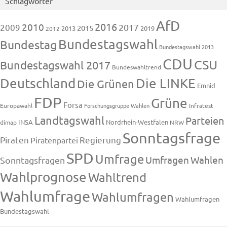
Schlagwörter
AfD
2016
2010
2009
2017
2015
2013
2019
2012
Bundestagswahl
Bundestag
Bundestagswahl 2013
CDU
CSU
Bundestagswahl 2017
Bundeswahltrend
Deutschland
Die LINKE
Die Grünen
Emnid
FDP
Grüne
Forsa
Europawahl
Forschungsgruppe Wahlen
Infratest
Landtagswahl
Parteien
INSA
Nordrhein-Westfalen
dimap
NRW
Sonntagsfrage
Piraten
Regierung
Piratenpartei
SPD
Umfrage
Umfragen
Wahlen
Sonntagsfragen
Wahlprognose
Wahltrend
Wahlumfrage
Wahlumfragen
Wahlumfragen
Bundestagswahl