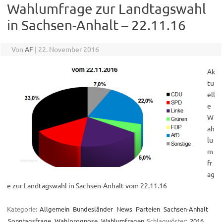
Wahlumfrage zur Landtagswahl
in Sachsen-Anhalt – 22.11.16
Von
AF
|
22. November 2016
Ak
tu
ell
e
W
ah
lu
m
fr
ag
e zur Landtagswahl in Sachsen-Anhalt vom 22.11.16
Kategorie:
Allgemein
Bundesländer
News
Parteien
Sachsen-Anhalt
Sonntagsfrage
Wahlprognose
Wahlumfragen
Schlagwörter:
2016
,