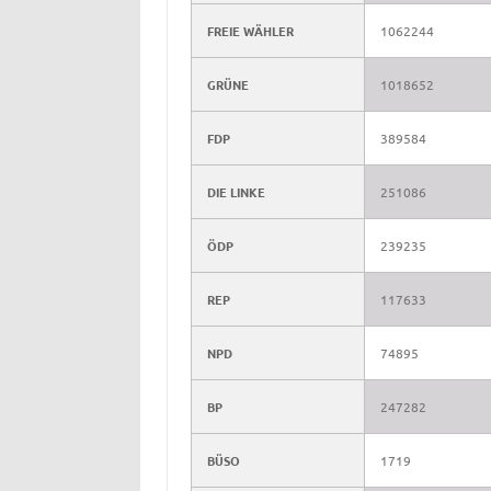
FREIE WÄHLER
1062244
GRÜNE
1018652
FDP
389584
DIE LINKE
251086
ÖDP
239235
REP
117633
NPD
74895
BP
247282
BÜSO
1719