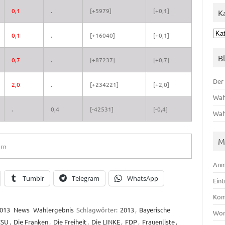
0,1
.
[+5979]
[+0,1]
K
Kat
0,1
.
[+16040]
[+0,1]
B
0,7
.
[+87237]
[+0,7]
Der
2,0
.
[+234221]
[+2,0]
Wah
.
0,4
[-42531]
[-0,4]
Wah
M
ern
Anm
Tumblr
Telegram
WhatsApp
Ein
Kom
013
News
Wahlergebnis
Schlagwörter:
2013
,
Bayerische
Wor
CSU
,
Die Franken
,
Die Freiheit
,
Die LINKE
,
FDP
,
Frauenliste
,