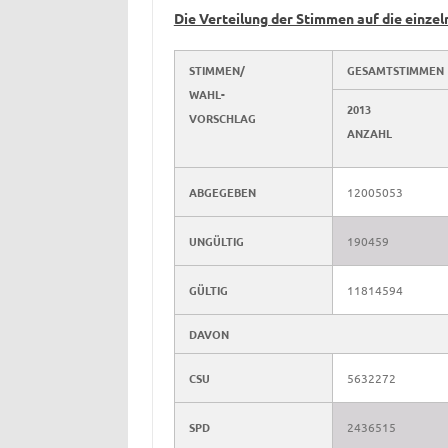
Die Verteilung der Stimmen auf die einzel
STIMMEN/
GESAMTSTIMMEN
WAHL-
2013
VORSCHLAG
ANZAHL
ABGEGEBEN
12005053
UNGÜLTIG
190459
GÜLTIG
11814594
DAVON
CSU
5632272
SPD
2436515