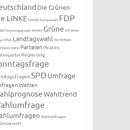
eutschland
Die Grünen
FDP
ie LINKE
Emnid
Europawahl
Grüne
sa
Forschungsgruppe Wahlen
Infratest
Landtagswahl
INSA
Nordrhein-
ap
Parteien
Piraten
tfalen
NRW
Regierung
atenpartei
onntagsfrage
SPD
Umfrage
nntagsfragen
fragen
Wahlen
ahlprognose
Wahltrend
ahlumfrage
ahlumfragen
Wahlumfragen
destagswahl