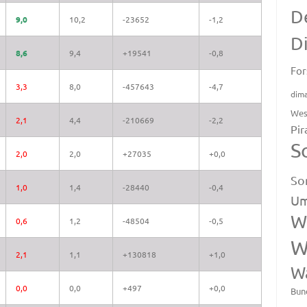
D
9,0
10,2
-23652
-1,2
D
8,6
9,4
+19541
-0,8
For
3,3
8,0
-457643
-4,7
dim
Wes
2,1
4,4
-210669
-2,2
Pir
S
2,0
2,0
+27035
+0,0
So
1,0
1,4
-28440
-0,4
Um
W
0,6
1,2
-48504
-0,5
W
2,1
1,1
+130818
+1,0
W
0,0
0,0
+497
+0,0
Bun