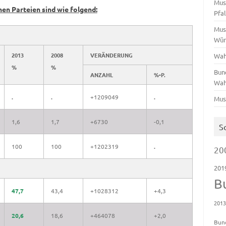
Mus
nen Parteien sind wie folgend:
Pfa
Mus
Wür
2013
2008
VERÄNDERUNG
Wah
%
%
Bun
ANZAHL
%-P.
Wah
.
.
+1209049
.
Mus
1,6
1,7
+6730
-0,1
S
100
100
+1202319
.
20
201
B
47,7
43,4
+1028312
+4,3
201
20,6
18,6
+464078
+2,0
Bun