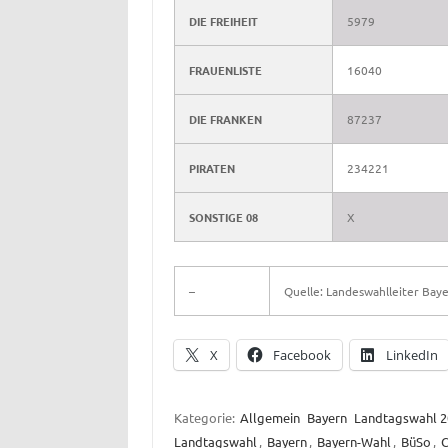
DIE FREIHEIT
5979
FRAUENLISTE
16040
DIE FRANKEN
87237
PIRATEN
234221
SONSTIGE 08
X
–
Quelle: Landeswahlleiter Bay
X
Facebook
LinkedIn
Kategorie:
Allgemein
Bayern
Landtagswahl 2
Landtagswahl
,
Bayern
,
Bayern-Wahl
,
BüSo
,