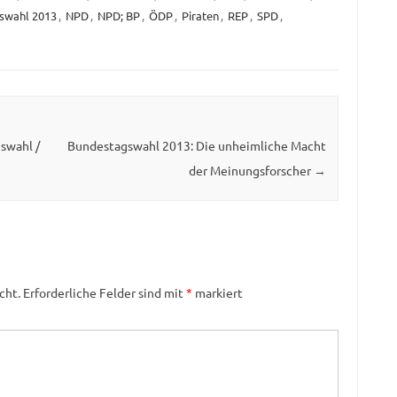
swahl 2013
,
NPD
,
NPD; BP
,
ÖDP
,
Piraten
,
REP
,
SPD
,
swahl /
Bundestagswahl 2013: Die unheimliche Macht
der Meinungsforscher
→
cht.
Erforderliche Felder sind mit
*
markiert