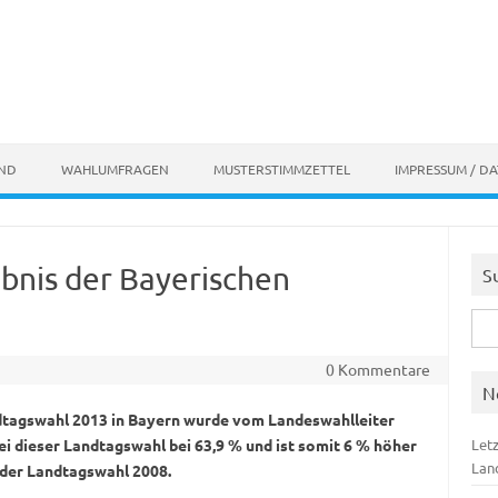
AND
WAHLUMFRAGEN
MUSTERSTIMMZETTEL
IMPRESSUM / D
bnis der Bayerischen
S
Suc
nach
0 Kommentare
N
dtagswahl 2013 in Bayern wurde vom Landeswahlleiter
bei dieser Landtagswahl bei 63,9 % und ist somit 6 % höher
Let
Lan
i der Landtagswahl 2008.