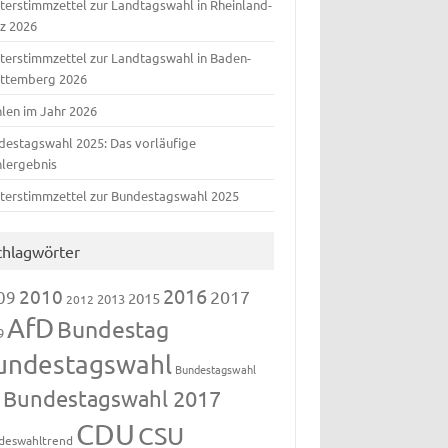
terstimmzettel zur Landtagswahl in Rheinland-
lz 2026
terstimmzettel zur Landtagswahl in Baden-
ttemberg 2026
len im Jahr 2026
destagswahl 2025: Das vorläufige
lergebnis
terstimmzettel zur Bundestagswahl 2025
chlagwörter
2016
2010
09
2017
2015
2013
2012
AfD
Bundestag
9
undestagswahl
Bundestagswahl
Bundestagswahl 2017
3
CDU
CSU
deswahltrend