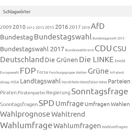
Schlagwörter
AfD
2016
2010
2009
2017
2015
2013
2019
2012
Bundestagswahl
Bundestag
Bundestagswahl 2013
CDU
CSU
Bundestagswahl 2017
Bundeswahltrend
Deutschland
Die LINKE
Die Grünen
Emnid
FDP
Grüne
Forsa
Europawahl
Forschungsgruppe Wahlen
Infratest
Landtagswahl
Parteien
INSA
Nordrhein-Westfalen
dimap
NRW
Sonntagsfrage
Piraten
Regierung
Piratenpartei
SPD
Umfrage
Umfragen
Wahlen
Sonntagsfragen
Wahlprognose
Wahltrend
Wahlumfrage
Wahlumfragen
Wahlumfragen