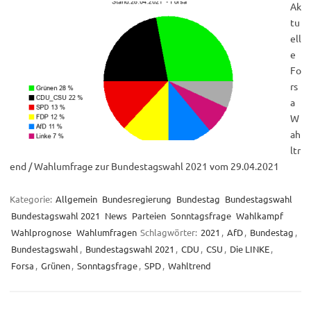
Ak
tu
ell
e
Fo
rs
a
W
ah
ltr
end / Wahlumfrage zur Bundestagswahl 2021 vom 29.04.2021
Kategorie:
Allgemein
Bundesregierung
Bundestag
Bundestagswahl
Bundestagswahl 2021
News
Parteien
Sonntagsfrage
Wahlkampf
Wahlprognose
Wahlumfragen
Schlagwörter:
2021
,
AfD
,
Bundestag
,
Bundestagswahl
,
Bundestagswahl 2021
,
CDU
,
CSU
,
Die LINKE
,
Forsa
,
Grünen
,
Sonntagsfrage
,
SPD
,
Wahltrend