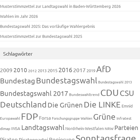
Musterstimmzettel zur Landtagswahl in Baden-Württemberg 2026
Wahlen im Jahr 2026
Bundestagswahl 2025: Das vorläufige Wahlergebnis
Musterstimmzettel zur Bundestagswahl 2025
Schlagwörter
AfD
2016
2010
2009
2017
2015
2013
2019
2012
Bundestagswahl
Bundestag
Bundestagswahl 2013
CDU
CSU
Bundestagswahl 2017
Bundeswahltrend
Deutschland
Die LINKE
Die Grünen
Emnid
FDP
Grüne
Forsa
Europawahl
Forschungsgruppe Wahlen
Infratest
Landtagswahl
Parteien
INSA
Nordrhein-Westfalen
dimap
NRW
Sonntagsfrage
Piraten
Regierung
Piratenpartei