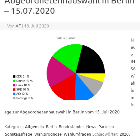
Abgeordnetenhauswahl in Berlin
– 15.07.2020
Von
AF
|
18. Juli 2020
N
eu
e
IN
SA
W
ah
lu
m
fr
age zur Abgeordnetenhauswahl in Berlin vom 15. Juli 2020
Kategorie:
Allgemein
Berlin
Bundesländer
News
Parteien
Sonntagsfrage
Wahlprognose
Wahlumfragen
Schlagwörter:
2020
,