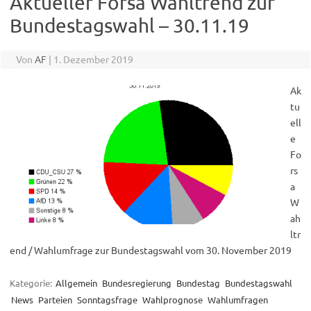
Aktueller Forsa Wahltrend zur
Bundestagswahl – 30.11.19
Von
AF
|
1. Dezember 2019
Ak
tu
ell
e
Fo
rs
a
W
ah
ltr
end / Wahlumfrage zur Bundestagswahl vom 30. November 2019
Kategorie:
Allgemein
Bundesregierung
Bundestag
Bundestagswahl
News
Parteien
Sonntagsfrage
Wahlprognose
Wahlumfragen