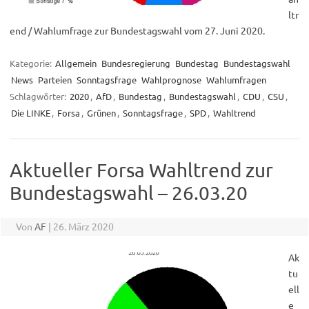
ltr
end / Wahlumfrage zur Bundestagswahl vom 27. Juni 2020.
Kategorie:
Allgemein
Bundesregierung
Bundestag
Bundestagswahl
News
Parteien
Sonntagsfrage
Wahlprognose
Wahlumfragen
Schlagwörter:
2020
,
AfD
,
Bundestag
,
Bundestagswahl
,
CDU
,
CSU
,
Die LINKE
,
Forsa
,
Grünen
,
Sonntagsfrage
,
SPD
,
Wahltrend
Aktueller Forsa Wahltrend zur
Bundestagswahl – 26.03.20
Von
AF
|
26. März 2020
Ak
tu
ell
e