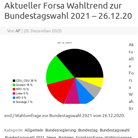
Aktueller Forsa Wahltrend zur
Bundestagswahl 2021 – 26.12.20
Von
AF
|
28. Dezember 2020
Ak
tu
ell
e
Fo
rs
a
W
ah
ltr
end / Wahlumfrage zur Bundestagswahl 2021 vom 26.12.2020.
Kategorie:
Allgemein
Bundesregierung
Bundestag
Bundestagswahl
Bundestagswahl 2021
News
Parteien
Sonntagsfrage
Wahlprognose