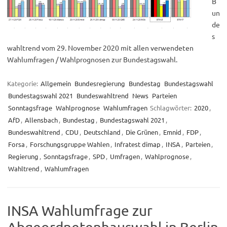
B
un
de
s
wahltrend vom 29. November 2020 mit allen verwendeten
Wahlumfragen / Wahlprognosen zur Bundestagswahl.
Kategorie:
Allgemein
Bundesregierung
Bundestag
Bundestagswahl
Bundestagswahl 2021
Bundeswahltrend
News
Parteien
Sonntagsfrage
Wahlprognose
Wahlumfragen
Schlagwörter:
2020
,
AfD
,
Allensbach
,
Bundestag
,
Bundestagswahl 2021
,
Bundeswahltrend
,
CDU
,
Deutschland
,
Die Grünen
,
Emnid
,
FDP
,
Forsa
,
Forschungsgruppe Wahlen
,
Infratest dimap
,
INSA
,
Parteien
,
Regierung
,
Sonntagsfrage
,
SPD
,
Umfragen
,
Wahlprognose
,
Wahltrend
,
Wahlumfragen
INSA Wahlumfrage zur