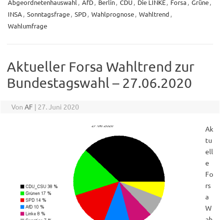
Abgeordnetenhauswahl
,
AfD
,
Berlin
,
CDU
,
Die LINKE
,
Forsa
,
Grüne
,
INSA
,
Sonntagsfrage
,
SPD
,
Wahlprognose
,
Wahltrend
,
Wahlumfrage
Aktueller Forsa Wahltrend zur
Bundestagswahl – 27.06.2020
Von
AF
|
27. Juni 2020
Ak
tu
ell
e
Fo
rs
a
W
ah