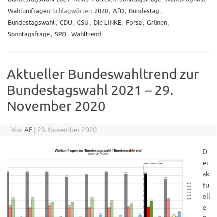
Wahlumfragen
Schlagwörter:
2020
,
AfD
,
Bundestag
,
Bundestagswahl
,
CDU
,
CSU
,
Die LINKE
,
Forsa
,
Grünen
,
Sonntagsfrage
,
SPD
,
Wahltrend
Aktueller Bundeswahltrend zur
Bundestagswahl 2021 – 29.
November 2020
Von
AF
|
29. November 2020
D
er
ak
tu
ell
e