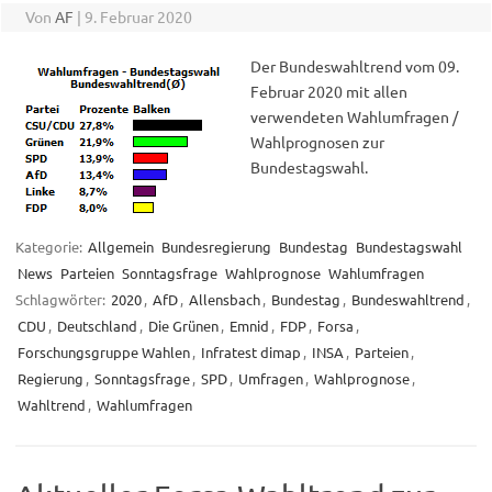
Von
AF
|
9. Februar 2020
Der Bundeswahltrend vom 09.
Februar 2020 mit allen
verwendeten Wahlumfragen /
Wahlprognosen zur
Bundestagswahl.
Kategorie:
Allgemein
Bundesregierung
Bundestag
Bundestagswahl
News
Parteien
Sonntagsfrage
Wahlprognose
Wahlumfragen
Schlagwörter:
2020
,
AfD
,
Allensbach
,
Bundestag
,
Bundeswahltrend
,
CDU
,
Deutschland
,
Die Grünen
,
Emnid
,
FDP
,
Forsa
,
Forschungsgruppe Wahlen
,
Infratest dimap
,
INSA
,
Parteien
,
Regierung
,
Sonntagsfrage
,
SPD
,
Umfragen
,
Wahlprognose
,
Wahltrend
,
Wahlumfragen