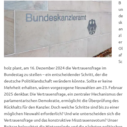
B
un
de
sk
an
zl
er
Ol
af
Sc
holz plant, am 16. Dezember 2024 die Vertrauensfrage im
Bundestag zu stellen – ein entscheidender Schritt, der die
deutsche Politiklandschaft verändern könnte. Sollte er keine
Mehrheit erhalten, wären vorgezogene Neuwahlen am 23. Februar
2025 denkbar. Die Vertrauensfrage, ein zentraler Mechanismus der
parlamentarischen Demokratie, ermöglicht die Überprüfung des
Rückhalts für den Kanzler. Doch welche Schritte sind bis zu einer
möglichen Neuwahl erforderlich? Und wie unterscheiden sich die
Vertrauensfrage und das konstruktive Misstrauensvotum? Unser
Beitrag beleuchtet die Hintergründe und die nächsten politischen