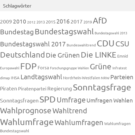
Schlagwörter
AfD
2016
2010
2009
2017
2015
2013
2019
2012
Bundestagswahl
Bundestag
Bundestagswahl 2013
CDU
CSU
Bundestagswahl 2017
Bundeswahltrend
Deutschland
Die LINKE
Die Grünen
Emnid
FDP
Grüne
Forsa
Europawahl
Forschungsgruppe Wahlen
Infratest
Landtagswahl
Parteien
INSA
Nordrhein-Westfalen
dimap
NRW
Sonntagsfrage
Piraten
Regierung
Piratenpartei
SPD
Umfrage
Umfragen
Wahlen
Sonntagsfragen
Wahlprognose
Wahltrend
Wahlumfrage
Wahlumfragen
Wahlumfragen
Bundestagswahl