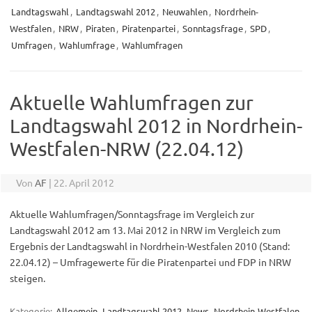
Landtagswahl
,
Landtagswahl 2012
,
Neuwahlen
,
Nordrhein-
Westfalen
,
NRW
,
Piraten
,
Piratenpartei
,
Sonntagsfrage
,
SPD
,
Umfragen
,
Wahlumfrage
,
Wahlumfragen
Aktuelle Wahlumfragen zur
Landtagswahl 2012 in Nordrhein-
Westfalen-NRW (22.04.12)
Von
AF
|
22. April 2012
Aktuelle Wahlumfragen/Sonntagsfrage im Vergleich zur
Landtagswahl 2012 am 13. Mai 2012 in NRW im Vergleich zum
Ergebnis der Landtagswahl in Nordrhein-Westfalen 2010 (Stand:
22.04.12) – Umfragewerte für die Piratenpartei und FDP in NRW
steigen.
Kategorie:
Allgemein
Landtagswahl 2012
News
Nordrhein-Westfalen