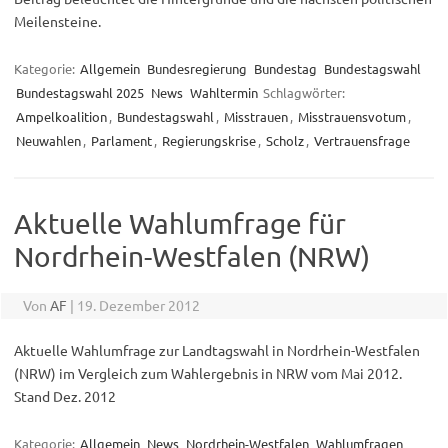
Meilensteine.
Kategorie:
Allgemein
Bundesregierung
Bundestag
Bundestagswahl
Bundestagswahl 2025
News
Wahltermin
Schlagwörter:
Ampelkoalition
,
Bundestagswahl
,
Misstrauen
,
Misstrauensvotum
,
Neuwahlen
,
Parlament
,
Regierungskrise
,
Scholz
,
Vertrauensfrage
Aktuelle Wahlumfrage für
Nordrhein-Westfalen (NRW)
Von
AF
|
19. Dezember 2012
Aktuelle Wahlumfrage zur Landtagswahl in Nordrhein-Westfalen
(NRW) im Vergleich zum Wahlergebnis in NRW vom Mai 2012.
Stand Dez. 2012
Kategorie:
Allgemein
News
Nordrhein-Westfalen
Wahlumfragen